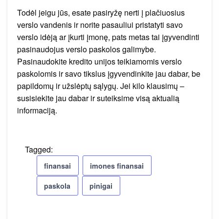
Todėl jeigu jūs, esate pasiryžę nerti į plačiuosius
verslo vandenis ir norite pasauliui pristatyti savo
verslo idėją ar įkurti įmonę, pats metas tai įgyvendinti
pasinaudojus verslo paskolos galimybe.
Pasinaudokite kredito unijos teikiamomis verslo
paskolomis ir savo tikslus įgyvendinkite jau dabar, be
papildomų ir užslėptų sąlygų. Jei kilo klausimų –
susisiekite jau dabar ir suteiksime visą aktualią
informaciją.
Tagged:
finansai
imones finansai
paskola
pinigai