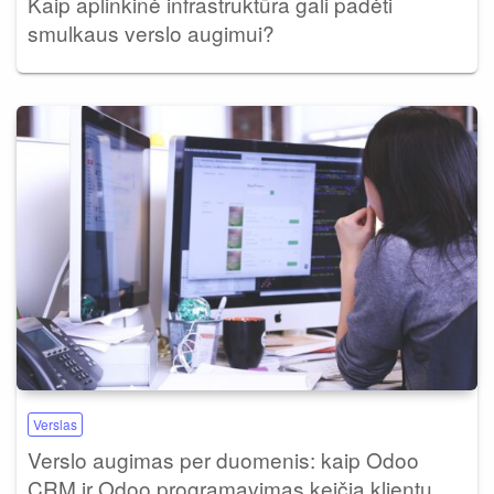
Kaip aplinkinė infrastruktūra gali padėti
smulkaus verslo augimui?
Verslas
Verslo augimas per duomenis: kaip Odoo
CRM ir Odoo programavimas keičia klientų