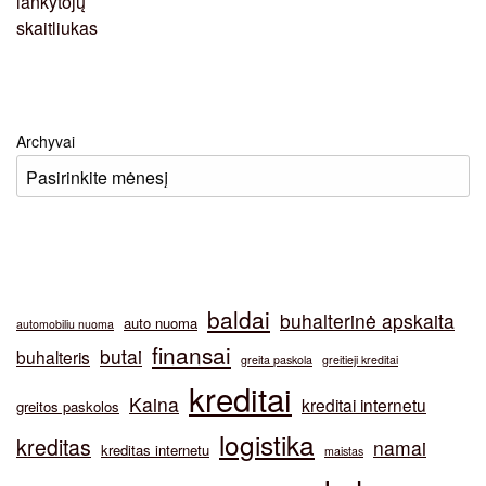
Archyvai
baldai
buhalterinė apskaita
auto nuoma
automobiliu nuoma
finansai
butai
buhalteris
greita paskola
greitieji kreditai
kreditai
Kaina
kreditai internetu
greitos paskolos
logistika
kreditas
namai
kreditas internetu
maistas