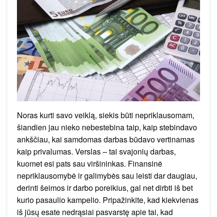
Noras kurti savo veiklą, siekis būti nepriklausomam,
šiandien jau nieko nebestebina taip, kaip stebindavo
ankščiau, kai samdomas darbas būdavo vertinamas
kaip privalumas. Verslas – tai svajonių darbas,
kuomet esi pats sau viršininkas. Finansinė
nepriklausomybė ir galimybės sau leisti dar daugiau,
derinti šeimos ir darbo poreikius, gal net dirbti iš bet
kurio pasaulio kampelio. Pripažinkite, kad kiekvienas
iš jūsų esate nedrąsiai pasvarstę apie tai, kad