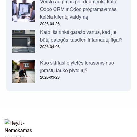
Verslo augimas per duomenis: kaip
Odoo CRM ir Odoo programavimas
keičia klientų valdymą
2026-04-26
Kaip išsirinkti garažo vartus, kad jie
būtų patogūs kasdien ir tarnautų ilgai?
2026-04-08
Kuo skiriasi plytelės terasoms nuo
įprastų lauko plytelių?
2026-03-23