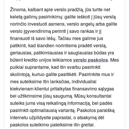
Žinoma, kalbant apie verslo pradžią, jūs turite net
keletą galimų pasirinkimų: galite ieškoti į jūsų verslą
norinčio investuoti asmens, verslo angelų arba galite
verslo įgyvendinimą perimti į savo rankas ir jį
finansuoti iš savo lėšų. Tačiau mes galime jus
patikinti, kad šiandien norintiems pradėti verslą,
geriausias, patikimiausias ir saugiausias būdas yra
būtent kredito unijos teikiamos
verslo paskolos
. Mes
puikiai suprantame, kad itin svarbu pasirinkti
skolintoją, kuriuo galite pasitikėti. Pasirinkite mus ir
mes suteiksime itin lanksčias, individualiai
kiekvienam klientui pritaikytas finansavimo sąlygas
bei užtikrinsime jūsų saugumą. Mūsų konsultantai
suteiks jums visą reikalingą informaciją, bei padės
pasirinkti optimaliausią variantą. Paskolos paraišką
internetu užpildysite paprastai, o atsakymą dėl
paskolos suteikimo pateiksime itin greitai.