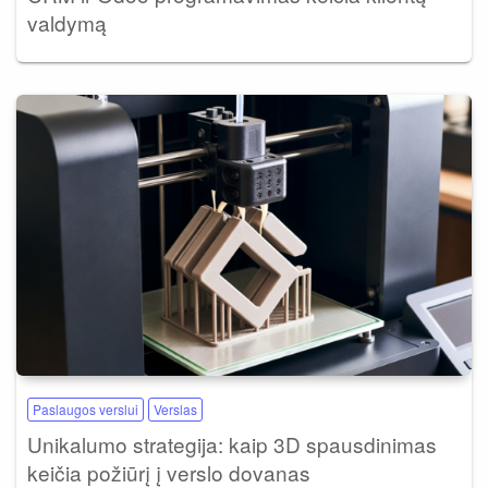
valdymą
Paslaugos verslui
Verslas
Unikalumo strategija: kaip 3D spausdinimas
keičia požiūrį į verslo dovanas