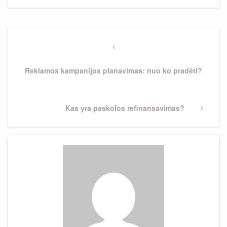
Navigacija
tarp
Previous
Post
įrašų
Reklamos kampanijos planavimas: nuo ko pradėti?
Next
Kas yra paskolos refinansavimas?
Post