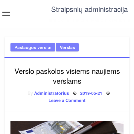
Skip
Straipsnių administracija
to
content
straipsniai ir tekstai įvairiomis temomis
Paslaugos verslui
Verslas
Verslo paskolos visiems naujiems
verslams
Posted
By
Administratorius
2019-05-21
on
on
Leave a Comment
Verslo
paskolos
visiems
naujiems
verslams