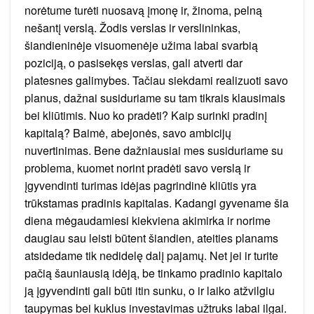
norėtume turėti nuosavą įmonę ir, žinoma, pelną
nešantį verslą. Žodis verslas ir verslininkas,
šiandieninėje visuomenėje užima labai svarbią
poziciją, o pasisekęs verslas, gali atverti dar
platesnes galimybes. Tačiau siekdami realizuoti savo
planus, dažnai susiduriame su tam tikrais klausimais
bei kliūtimis. Nuo ko pradėti? Kaip surinki pradinį
kapitalą? Baimė, abejonės, savo ambicijų
nuvertinimas. Bene dažniausiai mes susiduriame su
problema, kuomet norint pradėti savo verslą ir
įgyvendinti turimas idėjas pagrindinė kliūtis yra
trūkstamas pradinis kapitalas. Kadangi gyvename šia
diena mėgaudamiesi kiekviena akimirka ir norime
daugiau sau leisti būtent šiandien, ateities planams
atsidedame tik nedidelę dalį pajamų. Net jei ir turite
pačią šauniausią idėją, be tinkamo pradinio kapitalo
ją įgyvendinti gali būti itin sunku, o ir laiko atžvilgiu
taupymas bei kuklus investavimas užtruks labai ilgai.