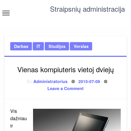
Skip
Straipsnių administracija
to
content
straipsniai ir tekstai įvairiomis temomis
Darbas
IT
Studijos
Verslas
Vienas kompiuteris vietoj dviejų
Posted
By
Administratorius
2015-07-09
on
on
Leave a Comment
Vienas
kompiuteris
vietoj
dviejų
Vis
dažniau
ir