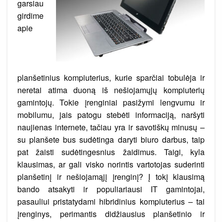
garsiau
girdime
apie
planšetinius kompiuterius, kurie sparčiai tobulėja ir
neretai atima duoną iš nešiojamųjų kompiuterių
gamintojų. Tokie įrenginiai pasižymi lengvumu ir
mobilumu, jais patogu stebėti informaciją, naršyti
naujienas internete, tačiau yra ir savotiškų minusų –
su planšete bus sudėtinga daryti biuro darbus, taip
pat žaisti sudėtingesnius žaidimus. Taigi, kyla
klausimas, ar gali visko norintis vartotojas suderinti
planšetinį ir nešiojamąjį įrenginį? Į tokį klausimą
bando atsakyti ir populiariausi IT gamintojai,
pasauliui pristatydami hibridinius kompiuterius – tai
įrenginys, perimantis didžiausius planšetinio ir