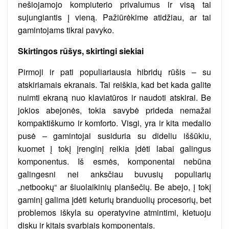
nešiojamojo kompiuterio privalumus ir visą tai
sujungiantis į vieną. Pažiūrėkime atidžiau, ar tai
gamintojams tikrai pavyko.
Skirtingos rūšys, skirtingi siekiai
Pirmoji ir pati populiariausia hibridų rūšis – su
atskiriamais ekranais. Tai reiškia, kad bet kada galite
nuimti ekraną nuo klaviatūros ir naudoti atskirai. Be
jokios abejonės, tokia savybė prideda nemažai
kompaktiškumo ir komforto. Visgi, yra ir kita medalio
pusė – gamintojai susiduria su dideliu iššūkiu,
kuomet į tokį įrenginį reikia įdėti labai galingus
komponentus. Iš esmės, komponentai nebūna
galingesni nei anksčiau buvusių populiarių
„netbookų“ ar šiuolaikinių planšečių. Be abejo, į tokį
gaminį galima įdėti keturių branduolių procesorių, bet
problemos iškyla su operatyvine atmintimi, kietuoju
disku ir kitais svarbiais komponentais.