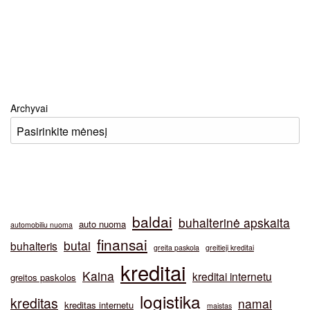
Archyvai
baldai
buhalterinė apskaita
auto nuoma
automobiliu nuoma
finansai
butai
buhalteris
greita paskola
greitieji kreditai
kreditai
Kaina
kreditai internetu
greitos paskolos
logistika
kreditas
namai
kreditas internetu
maistas