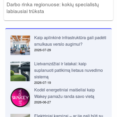
Darbo rinka regionuose: kokių specialistų
labiausiai trūksta
Kaip aplinkinė infrastruktūra gali padėti
smulkaus verslo augimui?
2026-07-29
Lietvamzdžiai ir latakai: kaip
suplanuoti patikimą lietaus nuvedimo
sistemą
2026-07-19
Kodėl energetiniai maišeliai kaip
Wakey pamažu randa savo vietą
2026-06-27
Elektriniai karnizai – ar jie gali būti su