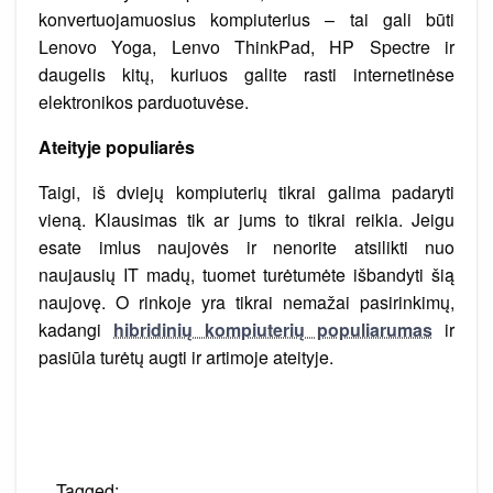
konvertuojamuosius kompiuterius – tai gali būti
Lenovo Yoga, Lenvo ThinkPad, HP Spectre ir
daugelis kitų, kuriuos galite rasti internetinėse
elektronikos parduotuvėse.
Ateityje populiarės
Taigi, iš dviejų kompiuterių tikrai galima padaryti
vieną. Klausimas tik ar jums to tikrai reikia. Jeigu
esate imlus naujovės ir nenorite atsilikti nuo
naujausių IT madų, tuomet turėtumėte išbandyti šią
naujovę. O rinkoje yra tikrai nemažai pasirinkimų,
kadangi
hibridinių kompiuterių populiarumas
ir
pasiūla turėtų augti ir artimoje ateityje.
Tagged: