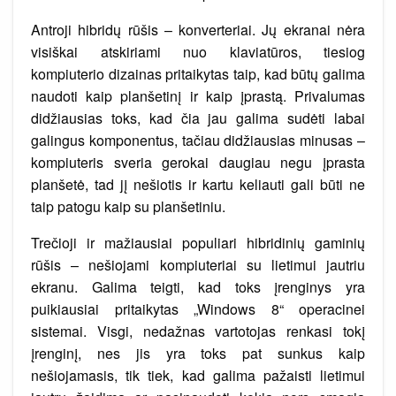
Antroji hibridų rūšis – konverteriai. Jų ekranai nėra
visiškai atskiriami nuo klaviatūros, tiesiog
kompiuterio dizainas pritaikytas taip, kad būtų galima
naudoti kaip planšetinį ir kaip įprastą. Privalumas
didžiausias toks, kad čia jau galima sudėti labai
galingus komponentus, tačiau didžiausias minusas –
kompiuteris sveria gerokai daugiau negu įprasta
planšetė, tad jį nešiotis ir kartu keliauti gali būti ne
taip patogu kaip su planšetiniu.
Trečioji ir mažiausiai populiari hibridinių gaminių
rūšis – nešiojami kompiuteriai su lietimui jautriu
ekranu. Galima teigti, kad toks įrenginys yra
puikiausiai pritaikytas „Windows 8“ operacinei
sistemai. Visgi, nedažnas vartotojas renkasi tokį
įrenginį, nes jis yra toks pat sunkus kaip
nešiojamasis, tik tiek, kad galima pažaisti lietimui