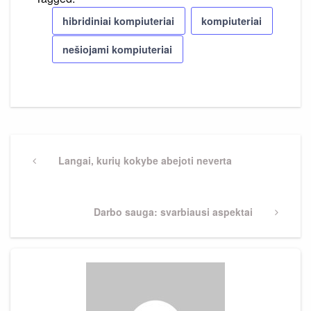
hibridiniai kompiuteriai
kompiuteriai
nešiojami kompiuteriai
Navigacija
tarp
Previous
Langai, kurių kokybe abejoti neverta
Post
įrašų
Next
Darbo sauga: svarbiausi aspektai
Post