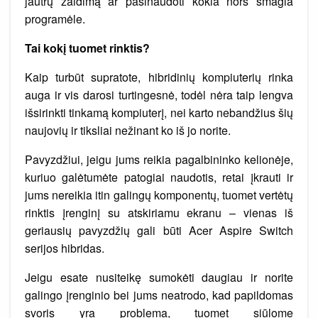
jautrų žaidimą ar pasinaudoti kokia nors smagia
programėle.
Tai kokį tuomet rinktis?
Kaip turbūt supratote, hibridinių kompiuterių rinka
auga ir vis darosi turtingesnė, todėl nėra taip lengva
išsirinkti tinkamą kompiuterį, nei karto nebandžius šių
naujovių ir tiksliai nežinant ko iš jo norite.
Pavyzdžiui, jeigu jums reikia pagalbininko kelionėje,
kuriuo galėtumėte patogiai naudotis, retai įkrauti ir
jums nereikia itin galingų komponentų, tuomet vertėtų
rinktis įrenginį su atskiriamu ekranu – vienas iš
geriausių pavyzdžių gali būti Acer Aspire Switch
serijos hibridas.
Jeigu esate nusiteikę sumokėti daugiau ir norite
galingo įrenginio bei jums neatrodo, kad papildomas
svoris yra problema, tuomet siūlome