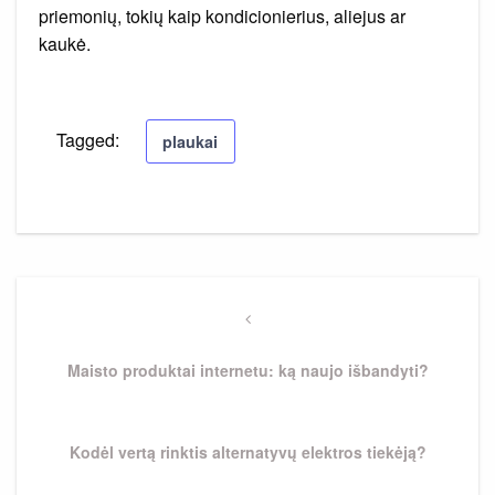
priemonių, tokių kaip kondicionierius, aliejus ar
kaukė.
Tagged:
plaukai
Navigacija
tarp
Previous
Post
įrašų
Maisto produktai internetu: ką naujo išbandyti?
Next
Kodėl vertą rinktis alternatyvų elektros tiekėją?
Post