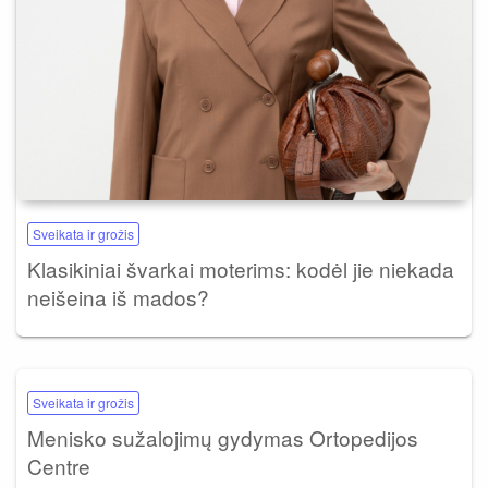
Sveikata ir grožis
Klasikiniai švarkai moterims: kodėl jie niekada
neišeina iš mados?
Sveikata ir grožis
Menisko sužalojimų gydymas Ortopedijos
Centre