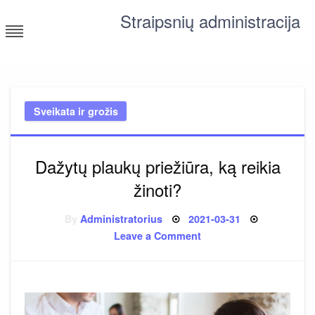
Skip
Straipsnių administracija
to
content
straipsniai ir tekstai įvairiomis temomis
Sveikata ir grožis
Dažytų plaukų priežiūra, ką reikia
žinoti?
Posted
By
Administratorius
2021-03-31
on
on
Leave a Comment
Dažytų
plaukų
priežiūra,
ką
reikia
žinoti?