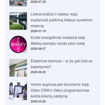
2026-07-29
Lietvamzdžiai ir latakai: kaip
suplanuoti patikimą lietaus nuvedimo
sistemą
2026-07-19
Kodėl energetiniai maišeliai kaip
Wakey pamažu randa savo vietą
2026-06-27
Elektriniai karnizai – ar jie gali būti su
baterijomis?
2026-06-25
Verslo augimas per duomenis: kaip
Odoo CRM ir Odoo programavimas
keičia klientų valdymą
2026-04-26