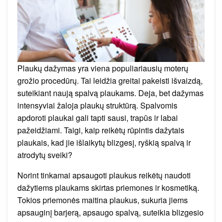
Plaukų dažymas yra viena populiariausių moterų
grožio procedūrų. Tai leidžia greitai pakeisti išvaizdą,
suteikiant naują spalvą plaukams. Deja, bet dažymas
intensyviai žaloja plaukų struktūrą. Spalvomis
apdoroti plaukai gali tapti sausi, trapūs ir labai
pažeidžiami. Taigi, kaip reikėtų rūpintis dažytais
plaukais, kad jie išlaikytų blizgesį, ryškią spalvą ir
atrodytų sveiki?
Norint tinkamai apsaugoti plaukus reikėtų naudoti
dažytiems plaukams skirtas priemones ir kosmetiką.
Tokios priemonės maitina plaukus, sukuria jiems
apsauginį barjerą, apsaugo spalvą, suteikia blizgesio