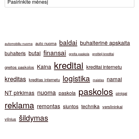
baldai
buhalterinė apskaita
auto nuoma
automobiliu nuoma
finansai
butai
buhalteris
greita paskola
greitieji kreditai
kreditai
Kaina
kreditai internetu
greitos paskolos
logistika
kreditas
namai
kreditas internetu
maistas
paskolos
nuoma
NT pirkimas
paskola
pinigai
reklama
remontas
siuntos
technika
verslininkai
šildymas
vilnius