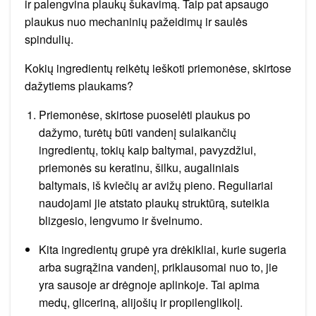
ir palengvina plaukų šukavimą. Taip pat apsaugo
plaukus nuo mechaninių pažeidimų ir saulės
spindulių.
Kokių ingredientų reikėtų ieškoti priemonėse, skirtose
dažytiems plaukams?
Priemonėse, skirtose puoselėti plaukus po
dažymo, turėtų būti vandenį sulaikančių
ingredientų, tokių kaip baltymai, pavyzdžiui,
priemonės su keratinu, šilku, augaliniais
baltymais, iš kviečių ar avižų pieno. Reguliariai
naudojami jie atstato plaukų struktūrą, suteikia
blizgesio, lengvumo ir švelnumo.
Kita ingredientų grupė yra drėkikliai, kurie sugeria
arba sugrąžina vandenį, priklausomai nuo to, jie
yra sausoje ar drėgnoje aplinkoje. Tai apima
medų, gliceriną, alijošių ir propilenglikolį.