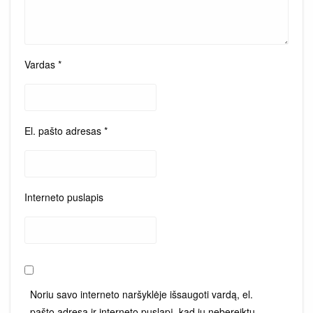
Vardas
*
El. pašto adresas
*
Interneto puslapis
Noriu savo interneto naršyklėje išsaugoti vardą, el.
pašto adresą ir interneto puslapį, kad jų nebereiktų