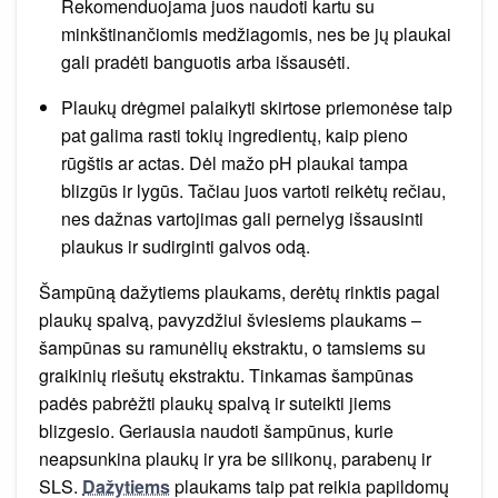
Rekomenduojama juos naudoti kartu su
minkštinančiomis medžiagomis, nes be jų plaukai
gali pradėti banguotis arba išsausėti.
Plaukų drėgmei palaikyti skirtose priemonėse taip
pat galima rasti tokių ingredientų, kaip pieno
rūgštis ar actas. Dėl mažo pH plaukai tampa
blizgūs ir lygūs. Tačiau juos vartoti reikėtų rečiau,
nes dažnas vartojimas gali pernelyg išsausinti
plaukus ir sudirginti galvos odą.
Šampūną dažytiems plaukams, derėtų rinktis pagal
plaukų spalvą, pavyzdžiui šviesiems plaukams –
šampūnas su ramunėlių ekstraktu, o tamsiems su
graikinių riešutų ekstraktu. Tinkamas šampūnas
padės pabrėžti plaukų spalvą ir suteikti jiems
blizgesio. Geriausia naudoti šampūnus, kurie
neapsunkina plaukų ir yra be silikonų, parabenų ir
SLS.
Dažytiems
plaukams taip pat reikia papildomų