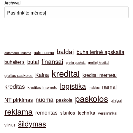
Archyvai
baldai
buhalterinė apskaita
auto nuoma
automobiliu nuoma
finansai
butai
buhalteris
greita paskola
greitieji kreditai
kreditai
Kaina
kreditai internetu
greitos paskolos
logistika
kreditas
namai
kreditas internetu
maistas
paskolos
nuoma
NT pirkimas
paskola
pinigai
reklama
remontas
siuntos
technika
verslininkai
šildymas
vilnius