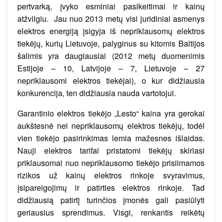
pertvarką, įvyko esminiai pasikeitimai ir kainų
atžvilgiu. Jau nuo 2013 metų visi juridiniai asmenys
elektros energiją įsigyja iš nepriklausomų elektros
tiekėjų, kurių Lietuvoje, palyginus su kitomis Baltijos
šalimis yra daugiausiai (2012 metų duomenimis
Estijoje – 10, Latvijoje – 7, Lietuvoje – 27
nepriklausomi elektros tiekėjai), o kur didžiausia
konkurencija, ten didžiausia nauda vartotojui.
Garantinio elektros tiekėjo „Lesto“ kaina yra gerokai
aukštesnė nei nepriklausomų elektros tiekėjų, todėl
vien tiekėjo pasirinkimas lemia mažesnes išlaidas.
Nauji elektros tarifai pristatomi tiekėjų skiriasi
priklausomai nuo nepriklausomo tiekėjo prisiimamos
rizikos už kainų elektros rinkoje svyravimus,
įsipareigojimų ir patirties elektros rinkoje. Tad
didžiausią patirtį turinčios įmonės gali pasiūlyti
geriausius sprendimus. Visgi, renkantis reikėtų