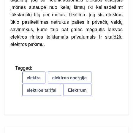
įmonės sutaupė nuo kelių šimtų iki keliasdešimt
tūkstančių litų per metus. Tikėtina, jog šis elektros
ūkio pasikeitimas netrukus palies ir privačių valdų
savininkus, kurie taip pat galės mėgautis laisvos
elektros rinkos teikiamais privalumais ir skaidžiu
elektros pirkimu.
Tagged:
elektra
elektros energija
elektros tarifai
Elektrum
Navigacija