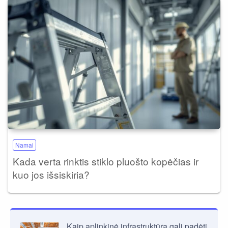
Namai
Kada verta rinktis stiklo pluošto kopėčias ir
kuo jos išsiskiria?
Kaip aplinkinė infrastruktūra gali padėti