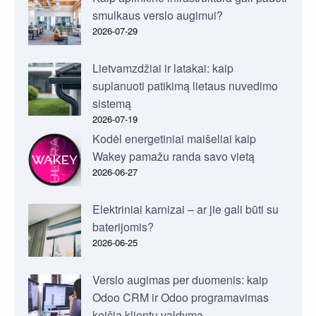
smulkaus verslo augimui?
2026-07-29
Lietvamzdžiai ir latakai: kaip
suplanuoti patikimą lietaus nuvedimo
sistemą
2026-07-19
Kodėl energetiniai maišeliai kaip
Wakey pamažu randa savo vietą
2026-06-27
Elektriniai karnizai – ar jie gali būti su
baterijomis?
2026-06-25
Verslo augimas per duomenis: kaip
Odoo CRM ir Odoo programavimas
keičia klientų valdymą