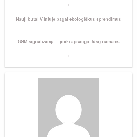
tarp
Previous
Post
įrašų
Nauji butai Vilniuje pagal ekologiškus sprendimus
Next
GSM signalizacija – puiki apsauga Jūsų namams
Post