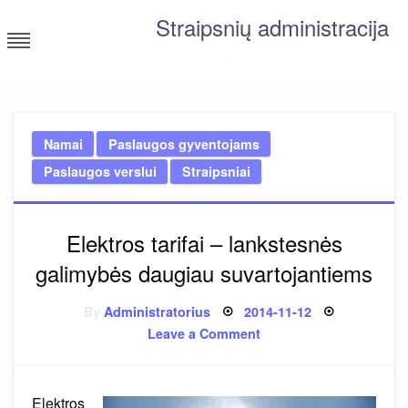
Skip
Straipsnių administracija
to
content
straipsniai ir tekstai įvairiomis temomis
Namai
Paslaugos gyventojams
Paslaugos verslui
Straipsniai
Elektros tarifai – lankstesnės
galimybės daugiau suvartojantiems
Posted
By
Administratorius
2014-11-12
on
on
Leave a Comment
Elektros
tarifai
–
lankstesnės
galimybės
Elektros