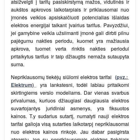
atsižvelgti į tarifų pasiskirstymą mažos, vidutinės ir
aukštos apkrovos laikotarpiais ir priklausomai nuo
įmonės veiklos apsiskaičiuoti potencialias išlaidas
elektros energijai taikant įvairius tarifus. Pavyzdžiui,
jei gamybine veikla užsiimanti įmonė gali dirbti pilnu
pajėgumu nakties periodu, kuomet yra mažiausia
apkrova, tuomet verta rinktis nakties periodui
pritaikytus tarifus ir taip džiaugtis nemaža sutaupyta
suma.
Nepriklausomų tiekėjų siūlomi elektros tarifai
(pvz.:
Elektrum)
yra lankstesni, todėl labiau pritaikomi
skirtingiems verslo modeliams. Dar vienas svarbus
privalumas, kuriuos džiaugiasi daugiausia elektros
suvartojantys juridiniai asmenys, yra fiksuotos
kainos. T.y sudarius sutartį, numatyti nauji elektros
tarifai galioja visą sutarties laikotarpį nepriklausomai
nuo elektros kainos rinkoje. Jau dabar pasigirsta
atgarsių, jog su nepriklausomais elektros tiekėjais