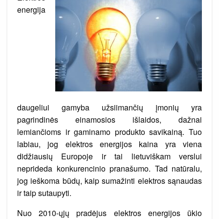
daugiau
suvartojantiems
energija
daugeliui gamyba užsiimančių įmonių yra
pagrindinės einamosios išlaidos, dažnai
lemiančioms ir gaminamo produkto savikainą. Tuo
labiau, jog elektros energijos kaina yra viena
didžiausių Europoje ir tai lietuviškam verslui
neprideda konkurencinio pranašumo. Tad natūralu,
jog ieškoma būdų, kaip sumažinti elektros sąnaudas
ir taip sutaupyti.
Nuo 2010-ųjų pradėjus elektros energijos ūkio