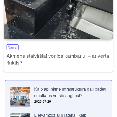
Namai
Akmens stalviršiai vonios kambariui – ar verta
rinktis?
Kaip aplinkinė infrastruktūra gali padėti
smulkaus verslo augimui?
2026-07-29
Lietvamzdžiai ir latakai: kaip