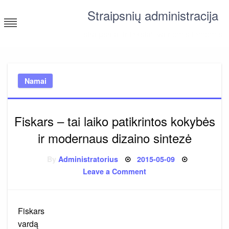
Skip
Straipsnių administracija
to
content
straipsniai ir tekstai įvairiomis temomis
Namai
Fiskars – tai laiko patikrintos kokybės
ir modernaus dizaino sintezė
Posted
By
Administratorius
2015-05-09
on
on
Leave a Comment
Fiskars
–
tai
laiko
patikrintos
Fiskars
kokybės
ir
vardą
modernaus