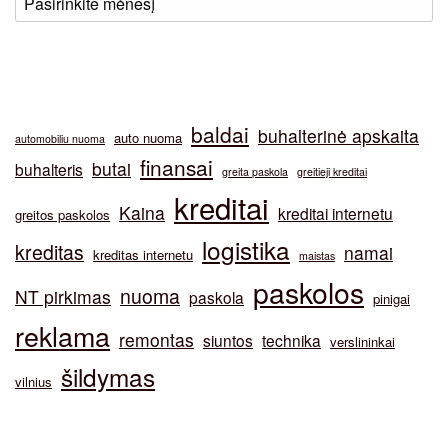
baldai
buhalterinė apskaita
auto nuoma
automobiliu nuoma
finansai
butai
buhalteris
greita paskola
greitieji kreditai
kreditai
Kaina
kreditai internetu
greitos paskolos
logistika
kreditas
namai
kreditas internetu
maistas
paskolos
nuoma
NT pirkimas
paskola
pinigai
reklama
remontas
siuntos
technika
verslininkai
šildymas
vilnius