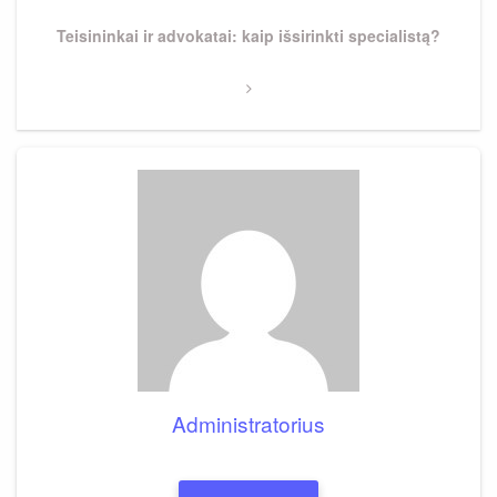
Next
Teisininkai ir advokatai: kaip išsirinkti specialistą?
Post
Administratorius