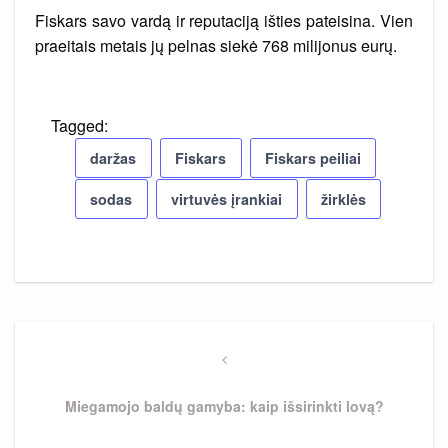
Fiskars savo vardą ir reputaciją išties pateisina. Vien
praeitais metais jų pelnas siekė 768 milijonus eurų.
Tagged:
daržas
Fiskars
Fiskars peiliai
sodas
virtuvės įrankiai
žirklės
Navigacija
tarp
Previous
Post
įrašų
Miegamojo baldų gamyba: kaip išsirinkti lovą?