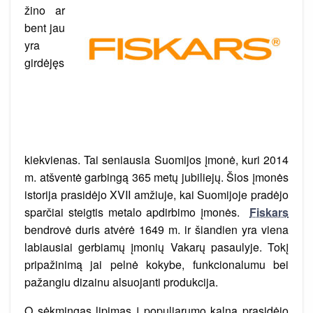
dizaino
žino ar
sintezė
bent jau
yra
girdėjęs
kiekvienas. Tai seniausia Suomijos įmonė, kuri 2014
m. atšventė garbingą 365 metų jubiliejų. Šios įmonės
istorija prasidėjo XVII amžiuje, kai Suomijoje pradėjo
sparčiai steigtis metalo apdirbimo įmonės.
Fiskars
bendrovė duris atvėrė 1649 m. ir šiandien yra viena
labiausiai gerbiamų įmonių Vakarų pasaulyje. Tokį
pripažinimą jai pelnė kokybe, funkcionalumu bei
pažangiu dizainu alsuojanti produkcija.
O sėkmingas lipimas į populiarumo kalną prasidėjo