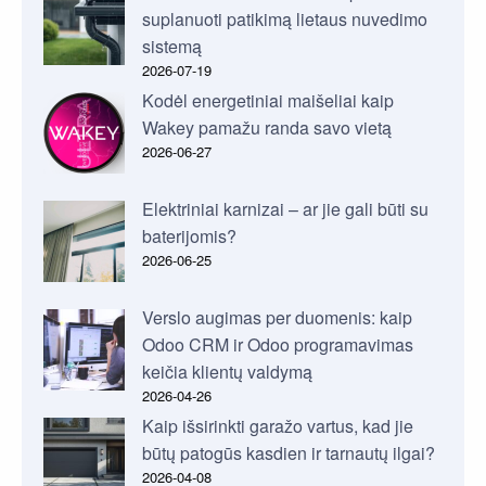
suplanuoti patikimą lietaus nuvedimo
sistemą
2026-07-19
Kodėl energetiniai maišeliai kaip
Wakey pamažu randa savo vietą
2026-06-27
Elektriniai karnizai – ar jie gali būti su
baterijomis?
2026-06-25
Verslo augimas per duomenis: kaip
Odoo CRM ir Odoo programavimas
keičia klientų valdymą
2026-04-26
Kaip išsirinkti garažo vartus, kad jie
būtų patogūs kasdien ir tarnautų ilgai?
2026-04-08