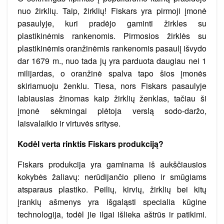
nuo žirklių. Taip, žirklių! Fiskars yra pirmoji įmonė
pasaulyje, kuri pradėjo gaminti žirkles su
plastikinėmis rankenomis. Pirmosios žirklės su
plastikinėmis oranžinėmis rankenomis pasaulį išvydo
dar 1679 m., nuo tada jų yra parduota daugiau nei 1
milijardas, o oranžinė spalva tapo šios įmonės
skiriamuoju ženklu. Tiesa, nors Fiskars pasaulyje
labiausias žinomas kaip žirklių ženklas, tačiau ši
įmonė sėkmingai plėtoja verslą sodo-daržo,
laisvalaikio ir virtuvės srityse.
Kodėl verta rinktis Fiskars produkciją?
Fiskars produkcija yra gaminama iš aukščiausios
kokybės žaliavų: nerūdijančio plieno ir smūgiams
atsparaus plastiko. Peilių, kirvių, žirklių bei kitų
įrankių ašmenys yra išgaląsti specialia kūgine
technologija, todėl jie ilgai išlieka aštrūs ir patikimi.