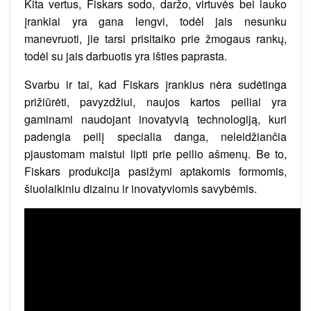
Kita vertus, Fiskars sodo, daržo, virtuvės bei lauko
įrankiai yra gana lengvi, todėl jais nesunku
manevruoti, jie tarsi prisitaiko prie žmogaus rankų,
todėl su jais darbuotis yra išties paprasta.
Svarbu ir tai, kad Fiskars įrankius nėra sudėtinga
prižiūrėti, pavyzdžiui, naujos kartos peiliai yra
gaminami naudojant inovatyvią technologiją, kuri
padengia peilį specialia danga, neleidžiančia
pjaustomam maistui lipti prie peilio ašmenų. Be to,
Fiskars produkcija pasižymi aptakomis formomis,
šiuolaikiniu dizainu ir inovatyviomis savybėmis.