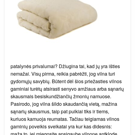
patalynės privalumai? Džiugina tai, kad jų yra išties
nemažai. Visų pirma, reikia pabrėžti, jog vilna turi
gydomųjų savybių. Būtent dėl šios priežasties vilnos
gaminiai turėtų atsirasti senyvo amžiaus arba sąnarių
skausmais besiskundžiančių žmonių namuose.
Pasirodo, jog vilna šildo skaudančią vietą, mažina
sąnarių skausmus, taip pat puikiai tiks ir tiems,
kuriuos kamuoja reumatas. Tačiau teigiamas vilnos
gaminių poveikis sveikatai yra kur kas didesnis:
maža to, jei miegosite apsigaubę vilnone antklode