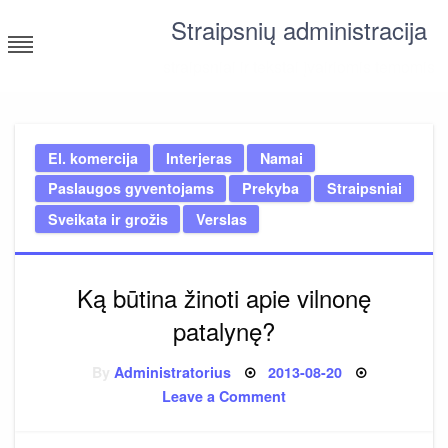
Skip
Straipsnių administracija
to
content
straipsniai ir tekstai įvairiomis temomis
El. komercija
Interjeras
Namai
Paslaugos gyventojams
Prekyba
Straipsniai
Sveikata ir grožis
Verslas
Ką būtina žinoti apie vilnonę
patalynę?
Posted
By
Administratorius
2013-08-20
on
on
Leave a Comment
Ką
būtina
žinoti