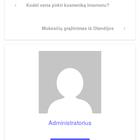
tarp
Previous
Kodėl verta pirkti kosmetiką internetu?
Post
įrašų
Next
Mokesčių grąžinimas iš Olandijos
Post
Administratorius