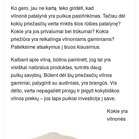
apie
vilnonę
Ko gero, jau ne kartą teko girdėti, kad
patalynę?
vilnonė patalynė yra puikus pasirinkimas. Tačiau dėl
kokių priežasčių verta rinktis šios rūšies patalynę?
Kokie yra jos privalumai bei trūkumai? Kokia
priežiūra yra reikalinga vilnoniams gaminiams?
Pateiksime atsakymus į šiuos klausimus.
Kalbant apie vilną, būtina paminėti, jog tai yra
visiškai natūralus produktas, turintis daug
puikų savybių. Būtent dėl šių priežasčių vilnos
gaminiai, palyginti su audiniais, yra brangūs. Vis
dėlto, verta nepagailėti pinigų ir įsigyti kokybiškos
vilnos prekių – jos taps puikiai investicija į save.
Kokie yra
vilnonės