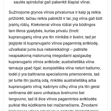
saulės spinduliai gali pakenkti šlapiai vilnai.
Sužinojome grynos vilnos privalumus ir kaip ją reikia
prižiūrėti, tačiau reikia pabrėžti ir tai, jog vilna gali būti
įvairių rūšių. Kiekvienai vilnos rūšiai yra būdingos
tam tikros ypatybės, kurias privalu žinoti:
kupranugarių vilna yra itin minkšta ir švelni, tad jei
įsigijote iš kupranugario vilnos pagamintą antklodę,
užvalkalai jums bus nebereikalingi – patirsite
neapsakomą malonumą miegodami apsigaubę
kupranugario vilnos antklode; australietiška vilna
tarnauja ypač ilgai; europietiška vilna neturi baltumo,
todėl ji yra baltinama specialiomis priemonėmis, tad
jei turite itin jautrią odą, rinkitės australietišką arba
kupranugario vilną; kašmyro ožkų vilna yra itin gerai
vertinama dėl savo unikalaus švelnumo bei
lengvumo, tad iš šios vilnos pagamintos antklodės
puikiai tiks kūdikiams bei mažamečiams. Žinodami