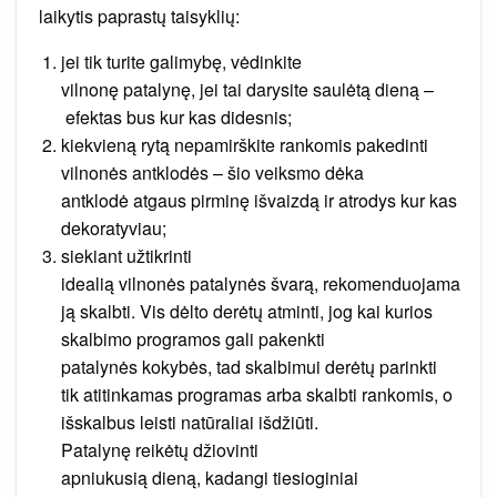
laikytis paprastų taisyklių:
jei tik turite galimybę, vėdinkite
vilnonę patalynę, jei tai darysite saulėtą dieną –
efektas bus kur kas didesnis;
kiekvieną rytą nepamirškite rankomis pakedinti
vilnonės antklodės – šio veiksmo dėka
antklodė atgaus pirminę išvaizdą ir atrodys kur kas
dekoratyviau;
siekiant užtikrinti
idealią vilnonės patalynės švarą, rekomenduojama
ją skalbti. Vis dėlto derėtų atminti, jog kai kurios
skalbimo programos gali pakenkti
patalynės kokybės, tad skalbimui derėtų parinkti
tik atitinkamas programas arba skalbti rankomis, o
išskalbus leisti natūraliai išdžiūti.
Patalynę reikėtų džiovinti
apniukusią dieną, kadangi tiesioginiai