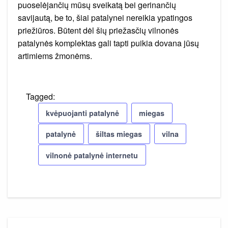
puoselėjančių mūsų sveikatą bei gerinančių
savijautą, be to, šiai patalynei nereikia ypatingos
priežiūros. Būtent dėl šių priežasčių vilnonės
patalynės komplektas gali tapti puikia dovana jūsų
artimiems žmonėms.
Tagged:
kvėpuojanti patalynė
miegas
patalynė
šiltas miegas
vilna
vilnonė patalynė internetu
Navigacija