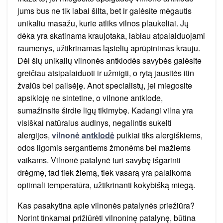
jums bus ne tik labai šilta, bet ir galėsite mėgautis
unikaliu masažu, kurie atliks vilnos plaukeliai. Jų
dėka yra skatinama kraujotaka, labiau atpalaiduojami
raumenys, užtikrinamas ląstelių aprūpinimas krauju.
Dėl šių unikalių vilnonės antklodės savybės galėsite
greičiau atsipalaiduoti ir užmigti, o rytą jausitės itin
žvalūs bei pailsėję. Anot specialistų, jei miegosite
apsikloję ne sintetine, o vilnone antklode,
sumažinsite širdie ligų tikimybę. Kadangi vilna yra
visiškai natūralus audinys, negalintis sukelti
alergijos,
vilnonė antklodė
puikiai tiks alergiškiems,
odos ligomis sergantiems žmonėms bei mažiems
vaikams. Vilnonė patalynė turi savybę išgarinti
drėgmę, tad tiek žiemą, tiek vasarą yra palaikoma
optimali temperatūra, užtikrinanti kokybišką miegą.
Kas pasakytina apie vilnonės patalynės priežiūra?
Norint tinkamai prižiūrėti vilnoninę patalynę, būtina