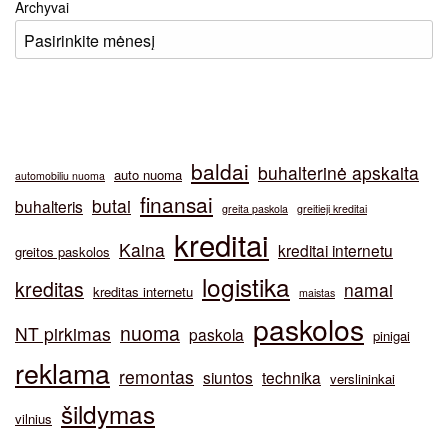
Archyvai
baldai
buhalterinė apskaita
auto nuoma
automobiliu nuoma
finansai
butai
buhalteris
greita paskola
greitieji kreditai
kreditai
Kaina
kreditai internetu
greitos paskolos
logistika
kreditas
namai
kreditas internetu
maistas
paskolos
nuoma
NT pirkimas
paskola
pinigai
reklama
remontas
siuntos
technika
verslininkai
šildymas
vilnius