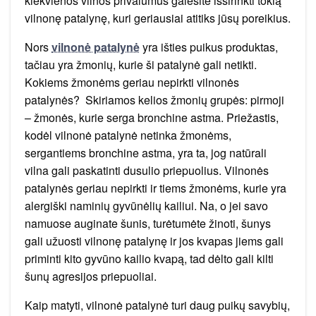
kiekvienos vilnos privalumus galėsite išsirinkti tokią
vilnonę patalynę, kuri geriausiai atitiks jūsų poreikius.
Nors
vilnonė patalynė
yra išties puikus produktas,
tačiau yra žmonių, kurie ši patalynė gali netikti.
Kokiems žmonėms geriau nepirkti vilnonės
patalynės? Skiriamos kelios žmonių grupės: pirmoji
– žmonės, kurie serga bronchine astma. Priežastis,
kodėl vilnonė patalynė netinka žmonėms,
sergantiems bronchine astma, yra ta, jog natūrali
vilna gali paskatinti dusulio priepuolius. Vilnonės
patalynės geriau nepirkti ir tiems žmonėms, kurie yra
alergiški naminių gyvūnėlių kailiui. Na, o jei savo
namuose auginate šunis, turėtumėte žinoti, šunys
gali užuosti vilnonę patalynę ir jos kvapas jiems gali
priminti kito gyvūno kailio kvapą, tad dėlto gali kilti
šunų agresijos priepuoliai.
Kaip matyti, vilnonė patalynė turi daug puikų savybių,