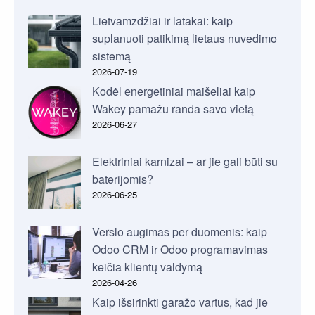
Lietvamzdžiai ir latakai: kaip
suplanuoti patikimą lietaus nuvedimo
sistemą
2026-07-19
Kodėl energetiniai maišeliai kaip
Wakey pamažu randa savo vietą
2026-06-27
Elektriniai karnizai – ar jie gali būti su
baterijomis?
2026-06-25
Verslo augimas per duomenis: kaip
Odoo CRM ir Odoo programavimas
keičia klientų valdymą
2026-04-26
Kaip išsirinkti garažo vartus, kad jie