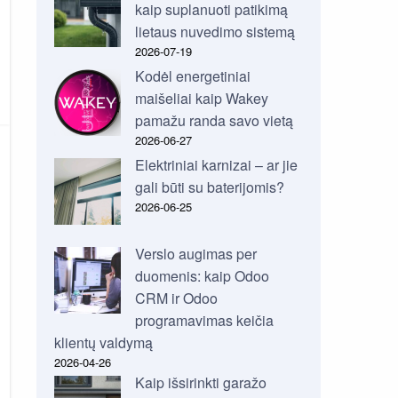
kaip suplanuoti patikimą
lietaus nuvedimo sistemą
2026-07-19
Kodėl energetiniai
maišeliai kaip Wakey
pamažu randa savo vietą
2026-06-27
Elektriniai karnizai – ar jie
gali būti su baterijomis?
2026-06-25
Verslo augimas per
duomenis: kaip Odoo
CRM ir Odoo
programavimas keičia
klientų valdymą
2026-04-26
Kaip išsirinkti garažo