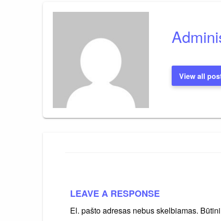
įrašų
Adminis
View all pos
LEAVE A RESPONSE
El. pašto adresas nebus skelbiamas.
Būtin