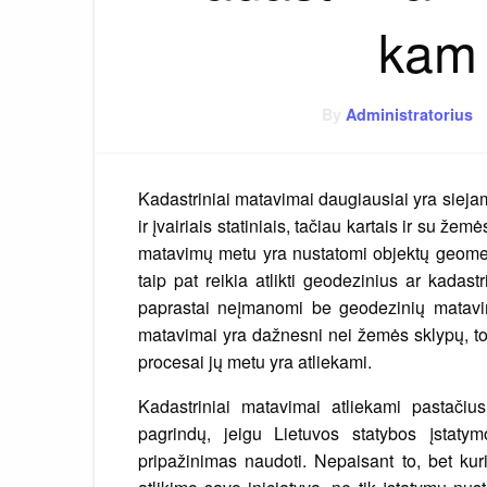
kam 
By
Administratorius
Kadastriniai matavimai daugiausiai yra siejam
ir įvairiais statiniais, tačiau kartais ir su žem
matavimų metu yra nustatomi objektų geometr
taip pat reikia atlikti geodezinius ar kadas
paprastai neįmanomi be geodezinių matavimų
matavimai yra dažnesni nei žemės sklypų, todėl
procesai jų metu yra atliekami.
Kadastriniai matavimai atliekami pastačiu
pagrindų, jeigu Lietuvos statybos įstaty
pripažinimas naudoti. Nepaisant to, bet kuri