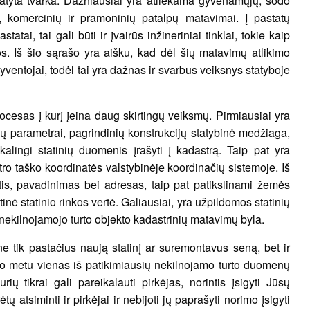
statyta tvarka. Dažniausiai yra atliekama gyvenamųjų, sodo
, komercinių ir pramoninių patalpų matavimai. Į pastatų
atai, tai gali būti ir įvairūs inžineriniai tinklai, tokie kaip
os. Iš šio sąrašo yra aišku, kad dėl šių matavimų atlikimo
gyventojai, todėl tai yra dažnas ir svarbus veiksnys statyboje
cesas į kurį įeina daug skirtingų veiksmų. Pirmiausiai yra
ių parametrai, pagrindinių konstrukcijų statybinė medžiaga,
ikalingi statinių duomenis įrašyti į kadastrą. Taip pat yra
ntro taško koordinatės valstybinėje koordinačių sistemoje. Iš
tis, pavadinimas bei adresas, taip pat patikslinami žemės
inė statinio rinkos vertė. Galiausiai, yra užpildomos statinių
kilnojamojo turto objekto kadastrinių matavimų byla.
ne tik pastačius naują statinį ar suremontavus seną, bet ir
iuo metu vienas iš patikimiausių nekilnojamo turto duomenų
ų tikrai gali pareikalauti pirkėjas, norintis įsigyti Jūsų
 atsiminti ir pirkėjai ir nebijoti jų paprašyti norimo įsigyti