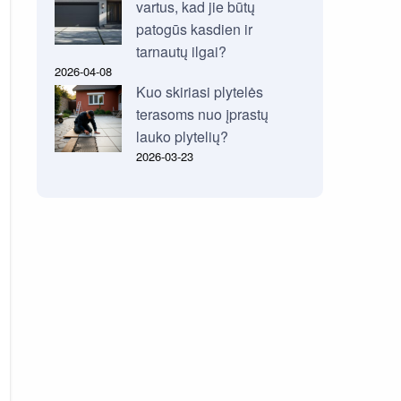
vartus, kad jie būtų
patogūs kasdien ir
tarnautų ilgai?
2026-04-08
Kuo skiriasi plytelės
terasoms nuo įprastų
lauko plytelių?
2026-03-23