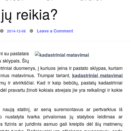
jų reikia?
Posted
on
Leave a Comment
2014-12-08
on
Kadastriniai
matavimai
–
kada
ir
i su pastatais
kam
jų
ės sklypais. Šių
reikia?
iniai duomenys, į kuriuos įeina ir pastato sklypas, kuriam
trinius matavimus. Trumpai tariant,
kadastriniai matavimai
 ir atvirkščiai. Kad ir kaip bebūtų, pastatų kadastriniai
 pravartu žinoti kokiais atvejais jie yra reikalingi ir kokie
s naują statinį, ar seną suremontavus ar pertvarkius iš
mo nustatyta tvarka privalomas jų statybos leidimas ar
s fizinis ar juridinis asmuo gali kreiptis dėl šių matmenų