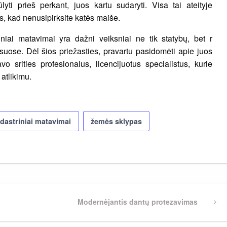
lyti prieš perkant, juos kartu sudaryti. Visa tai ateityje
s, kad nenusipirksite katės maiše.
iniai matavimai yra dažni veiksniai ne tik statybų, bet r
suose. Dėl šios priežasties, pravartu pasidomėti apie juos
vo srities profesionalus, licencijuotus specialistus, kurie
 atlikimu.
dastriniai matavimai
žemės sklypas
Next
Modernėjantis dantų protezavimas
Post