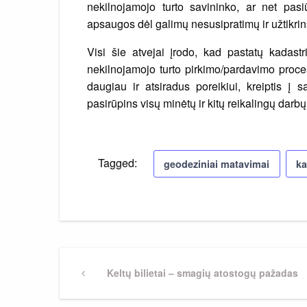
nekilnojamojo turto savininko, ar net pasiū
apsaugos dėl galimų nesusipratimų ir užtikrin
Visi šie atvejai įrodo, kad pastatų kadastr
nekilnojamojo turto pirkimo/pardavimo proce
daugiau ir atsiradus poreikiui, kreiptis į sa
pasirūpins visų minėtų ir kitų reikalingų darbų
Tagged:
geodeziniai matavimai
ka
Navigacija
Previous
Keltų bilietai – smagių atostogų pažadas
Post
tarp