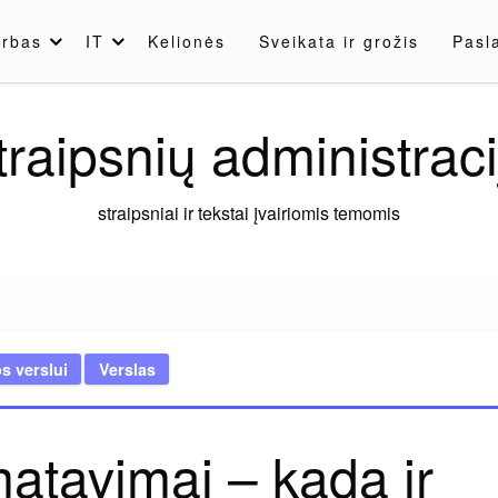
rbas
IT
Kelionės
Sveikata ir grožis
Pasl
traipsnių administraci
straipsniai ir tekstai įvairiomis temomis
s verslui
Verslas
matavimai – kada ir