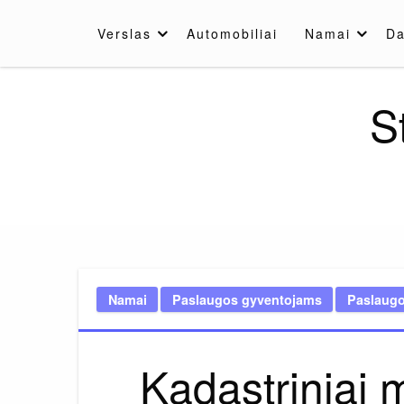
Skip
to
Verslas
Automobiliai
Namai
Da
content
S
Namai
Paslaugos gyventojams
Paslaugo
Kadastriniai 