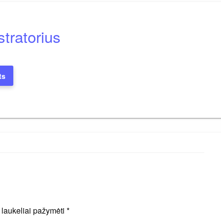
tratorius
ts
i laukeliai pažymėti
*