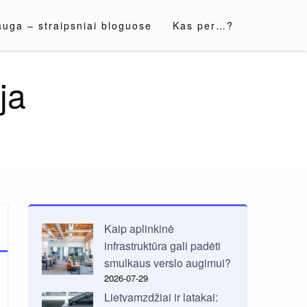
auga – straipsniai bloguose
Kas per…?
ja
Kaip aplinkinė
infrastruktūra gali padėti
smulkaus verslo augimui?
2026-07-29
Lietvamzdžiai ir latakai: