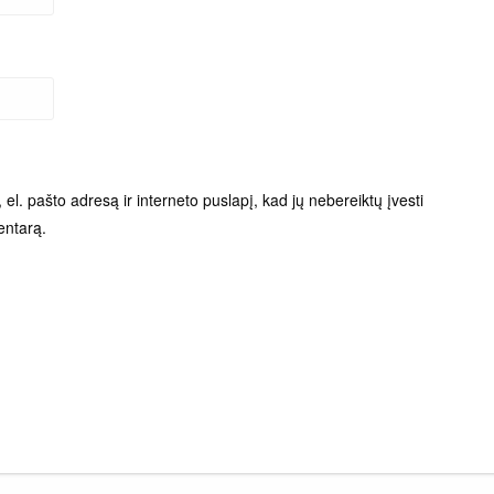
el. pašto adresą ir interneto puslapį, kad jų nebereiktų įvesti
entarą.