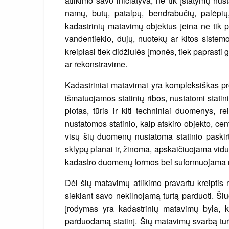
atlikimo savo iniciatyva, ne tik įstatymų nu
namų, butų, patalpų, bendrabučių, palėpių
kadastrinių matavimų objektus įeina ne tik past
vandentiekio, dujų, nuotekų ar kitos sistem
kreipiasi tiek didžiulės įmonės, tiek paprasti 
ar rekonstravime.
Kadastriniai matavimai yra kompleksiškas pro
išmatuojamos statinių ribos, nustatomi statin
plotas, tūris ir kiti techniniai duomenys, re
nustatomos statinio, kaip atskiro objekto, ce
visų šių duomenų nustatoma statinio paskir
sklypų planai ir, žinoma, apskaičiuojama vidut
kadastro duomenų formos bei suformuojama ne
Dėl šių matavimų atlikimo pravartu kreiptis 
siekiant savo nekilnojamą turtą parduoti. Š
įrodymas yra kadastrinių matavimų byla, kuri
parduodamą statinį. Šių matavimų svarbą turėtų