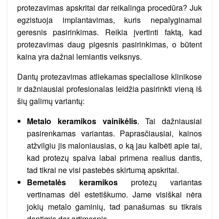
protezavimas apskritai dar reikalinga procedūra? Juk
egzistuoja implantavimas, kuris nepalyginamai
geresnis pasirinkimas. Reikia įvertinti faktą, kad
protezavimas daug pigesnis pasirinkimas, o būtent
kaina yra dažnai lemiantis veiksnys.
Dantų protezavimas atliekamas specialiose klinikose
ir dažniausiai profesionalas leidžia pasirinkti vieną iš
šių galimų variantų:
Metalo keramikos vainikėlis
. Tai dažniausiai
pasirenkamas variantas. Paprasčiausiai, kainos
atžvilgiu jis maloniausias, o ką jau kalbėti apie tai,
kad protezų spalva labai primena realius dantis,
tad tikrai ne visi pastebės skirtumą apskritai.
Bemetalės keramikos
protezų variantas
vertinamas dėl estetiškumo. Jame visiškai nėra
jokių metalo gaminių, tad panašumas su tikrais
dantimis dar artimesnis.