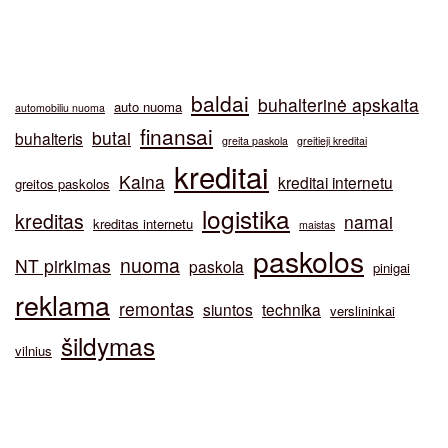
baldai
buhalterinė apskaita
auto nuoma
automobiliu nuoma
finansai
butai
buhalteris
greita paskola
greitieji kreditai
kreditai
Kaina
kreditai internetu
greitos paskolos
logistika
kreditas
namai
kreditas internetu
maistas
paskolos
nuoma
NT pirkimas
paskola
pinigai
reklama
remontas
siuntos
technika
verslininkai
šildymas
vilnius