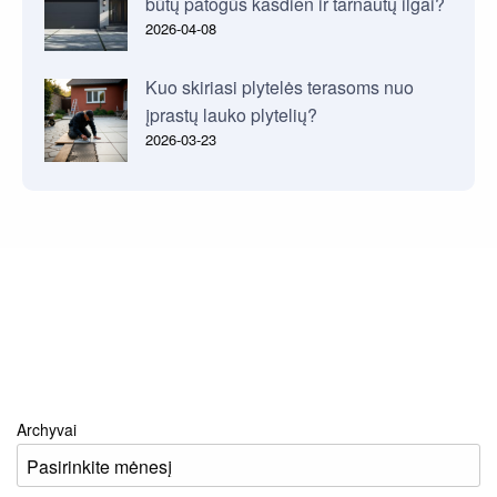
būtų patogūs kasdien ir tarnautų ilgai?
2026-04-08
Kuo skiriasi plytelės terasoms nuo
įprastų lauko plytelių?
2026-03-23
Archyvai