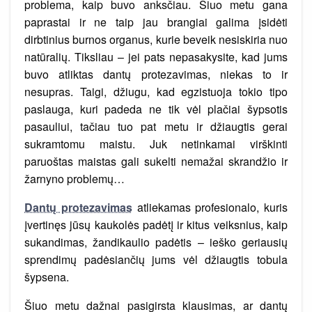
problema, kaip buvo anksčiau. Šiuo metu gana
paprastai ir ne taip jau brangiai galima įsidėti
dirbtinius burnos organus, kurie beveik nesiskiria nuo
natūralių. Tiksliau – jei pats nepasakysite, kad jums
buvo atliktas dantų protezavimas, niekas to ir
nesupras. Taigi, džiugu, kad egzistuoja tokio tipo
paslauga, kuri padeda ne tik vėl plačiai šypsotis
pasauliui, tačiau tuo pat metu ir džiaugtis gerai
sukramtomu maistu. Juk netinkamai virškinti
paruoštas maistas gali sukelti nemažai skrandžio ir
žarnyno problemų…
Dantų protezavimas
atliekamas profesionalo, kuris
įvertinęs jūsų kaukolės padėtį ir kitus veiksnius, kaip
sukandimas, žandikaulio padėtis – ieško geriausių
sprendimų padėsiančių jums vėl džiaugtis tobula
šypsena.
Šiuo metu dažnai pasigirsta klausimas, ar dantų