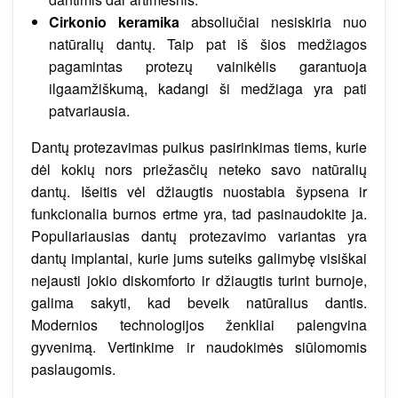
Cirkonio keramika
absoliučiai nesiskiria nuo
natūralių dantų. Taip pat iš šios medžiagos
pagamintas protezų vainikėlis garantuoja
ilgaamžiškumą, kadangi ši medžiaga yra pati
patvariausia.
Dantų protezavimas puikus pasirinkimas tiems, kurie
dėl kokių nors priežasčių neteko savo natūralių
dantų. Išeitis vėl džiaugtis nuostabia šypsena ir
funkcionalia burnos ertme yra, tad pasinaudokite ja.
Populiariausias dantų protezavimo variantas yra
dantų implantai, kurie jums suteiks galimybę visiškai
nejausti jokio diskomforto ir džiaugtis turint burnoje,
galima sakyti, kad beveik natūralius dantis.
Modernios technologijos ženkliai palengvina
gyvenimą. Vertinkime ir naudokimės siūlomomis
paslaugomis.