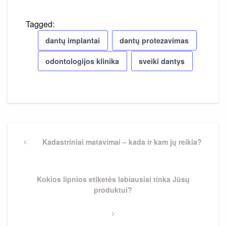
Tagged:
dantų implantai
dantų protezavimas
odontologijos klinika
sveiki dantys
Navigacija
tarp
Previous
Kadastriniai matavimai – kada ir kam jų reikia?
Post
įrašų
Next
Kokios lipnios etiketės labiausiai tinka Jūsų
Post
produktui?