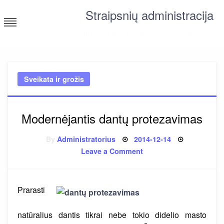
Skip
Straipsnių administracija
to
content
straipsniai ir tekstai įvairiomis temomis
Sveikata ir grožis
Modernėjantis dantų protezavimas
Posted
By
Administratorius
2014-12-14
on
on
Leave a Comment
Modernėjantis
dantų
protezavimas
Prarasti
natūralius dantis tikrai nebe tokio didelio masto