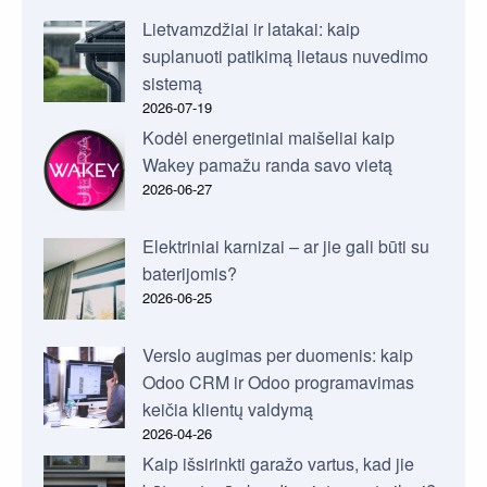
Lietvamzdžiai ir latakai: kaip
suplanuoti patikimą lietaus nuvedimo
sistemą
2026-07-19
Kodėl energetiniai maišeliai kaip
Wakey pamažu randa savo vietą
2026-06-27
Elektriniai karnizai – ar jie gali būti su
baterijomis?
2026-06-25
Verslo augimas per duomenis: kaip
Odoo CRM ir Odoo programavimas
keičia klientų valdymą
2026-04-26
Kaip išsirinkti garažo vartus, kad jie