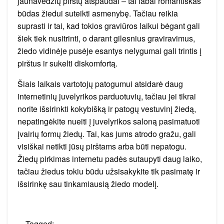
jaunavedžių pirštų atspaudai – tai labai romantiškas
būdas žiedui suteikti asmenybę. Tačiau reikia
suprasti ir tai, kad tokios graviūros laikui bėgant gali
šiek tiek nusitrinti, o darant gilesnius graviravimus,
žiedo vidinėje pusėje esantys nelygumai gali trintis į
pirštus ir sukelti diskomfortą.
Šiais laikais vartotojų patogumui atsidarė daug
internetinių juvelyrikos parduotuvių, tačiau jei tikrai
norite išsirinkti kokybišką ir patogų vestuvinį žiedą,
nepatingėkite nueiti į juvelyrikos saloną pasimatuoti
įvairių formų žiedų. Tai, kas jums atrodo gražu, gali
visiškai netikti jūsų pirštams arba būti nepatogu.
Žiedų pirkimas internetu padės sutaupyti daug laiko,
tačiau žiedus tokiu būdu užsisakykite tik pasimatę ir
išsirinkę sau tinkamiausią žiedo modelį.
Tagged: