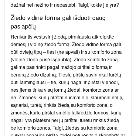
dažnai net nežino ir nepastebi. Taigi, kokie jie yra?
Žiedo vidinė forma gali išduoti daug
paslapčių
Renkantis vestuvinį žiedą, pirmiausia atkreipkite
dėmesį į vidinę žiedo formą. Žiedo vidinė forma gali
būti dviejų tipų – tiesi (ne apvali) ir su komforto zona
(vidinė žiedo pusė išgaubta). Žiedo komforto zoną
galima pasirinkti pagal mažojo pirštelio formą ir
bendrą žiedo dizainą. Tiesių pirštų savininkai turėtų
būti laimingiausi – tie, kurių nagai ir pirštai vienodi,
nes jiems tinka visų formų žiedai, komforto zona ar
ne. Žmonės, kurių pirštai nusmailėję, siauresni nei jų
sąnariai, turėtų rinktis žiedą su komforto zona, o
žmonės, kurių pirštai smėlio laikrodžio formos, kurių
nagai yra platesni nei jų pirštai, turėtų rinktis žiedą
be komforto zonos. Taigi, žiedas su komforto zona
puikiai apgaubs pirštą, todėl neturėsite diskomforto ar