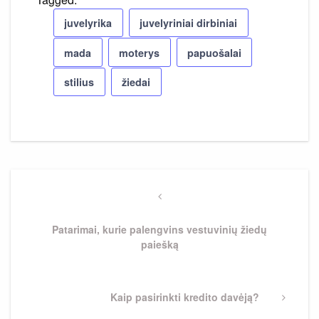
juvelyrika
juvelyriniai dirbiniai
mada
moterys
papuošalai
stilius
žiedai
Navigacija
tarp
Previous
Post
įrašų
Patarimai, kurie palengvins vestuvinių žiedų
paiešką
Next
Kaip pasirinkti kredito davėją?
Post