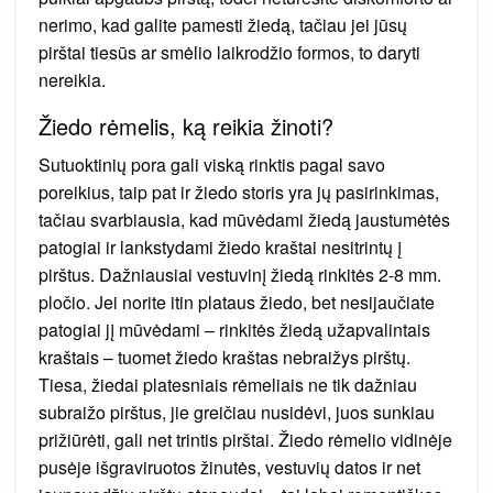
nerimo, kad galite pamesti žiedą, tačiau jei jūsų
pirštai tiesūs ar smėlio laikrodžio formos, to daryti
nereikia.
Žiedo rėmelis, ką reikia žinoti?
Sutuoktinių pora gali viską rinktis pagal savo
poreikius, taip pat ir žiedo storis yra jų pasirinkimas,
tačiau svarbiausia, kad mūvėdami žiedą jaustumėtės
patogiai ir lankstydami žiedo kraštai nesitrintų į
pirštus. Dažniausiai vestuvinį žiedą rinkitės 2-8 mm.
pločio. Jei norite itin plataus žiedo, bet nesijaučiate
patogiai jį mūvėdami – rinkitės žiedą užapvalintais
kraštais – tuomet žiedo kraštas nebraižys pirštų.
Tiesa, žiedai platesniais rėmeliais ne tik dažniau
subraižo pirštus, jie greičiau nusidėvi, juos sunkiau
prižiūrėti, gali net trintis pirštai. Žiedo rėmelio vidinėje
pusėje išgraviruotos žinutės, vestuvių datos ir net