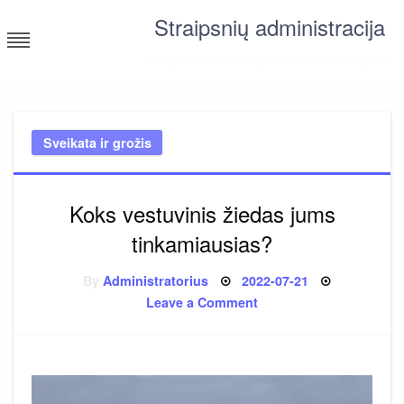
Skip
Straipsnių administracija
to
content
straipsniai ir tekstai įvairiomis temomis
Sveikata ir grožis
Koks vestuvinis žiedas jums
tinkamiausias?
Posted
By
Administratorius
2022-07-21
on
on
Leave a Comment
Koks
vestuvinis
žiedas
jums
tinkamiausias?