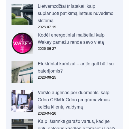
Lietvamzdžiai ir latakai: kaip
suplanuoti patikimą lietaus nuvedimo
sistemą
2026-07-19
Kodėl energetiniai maišeliai kaip
Wakey pamažu randa savo vietą
2026-06-27
Elektriniai karnizai – ar jie gali būti su
baterijomis?
2026-06-25
Verslo augimas per duomenis: kaip
Odoo CRM ir Odoo programavimas
keičia klientų valdymą
2026-04-26
Kaip išsirinkti garažo vartus, kad jie
būtų patogūs kasdien ir tarnautų ilgai?