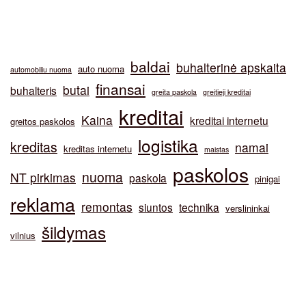
baldai
buhalterinė apskaita
auto nuoma
automobiliu nuoma
finansai
butai
buhalteris
greita paskola
greitieji kreditai
kreditai
Kaina
kreditai internetu
greitos paskolos
logistika
kreditas
namai
kreditas internetu
maistas
paskolos
nuoma
NT pirkimas
paskola
pinigai
reklama
remontas
siuntos
technika
verslininkai
šildymas
vilnius