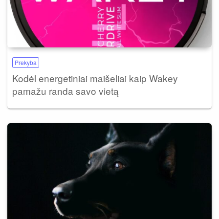
Prekyba
Kodėl energetiniai maišeliai kaip Wakey
pamažu randa savo vietą