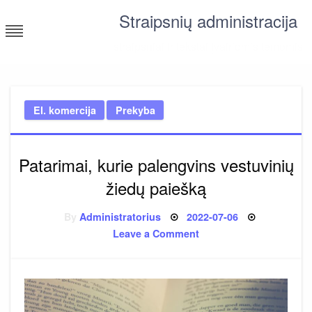
Skip
Straipsnių administracija
to
content
straipsniai ir tekstai įvairiomis temomis
El. komercija
Prekyba
Patarimai, kurie palengvins vestuvinių
žiedų paiešką
Posted
By
Administratorius
2022-07-06
on
on
Leave a Comment
Patarimai,
kurie
palengvins
vestuvinių
žiedų
paiešką