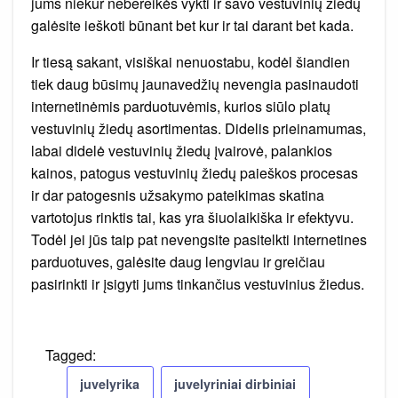
jums niekur nebereikės vykti ir savo vestuvinių žiedų
galėsite ieškoti būnant bet kur ir tai darant bet kada.
Ir tiesą sakant, visiškai nenuostabu, kodėl šiandien
tiek daug būsimų jaunavedžių nevengia pasinaudoti
internetinėmis parduotuvėmis, kurios siūlo platų
vestuvinių žiedų asortimentas. Didelis prieinamumas,
labai didelė vestuvinių žiedų įvairovė, palankios
kainos, patogus vestuvinių žiedų paieškos procesas
ir dar patogesnis užsakymo pateikimas skatina
vartotojus rinktis tai, kas yra šiuolaikiška ir efektyvu.
Todėl jei jūs taip pat nevengsite pasitelkti internetines
parduotuves, galėsite daug lengviau ir greičiau
pasirinkti ir įsigyti jums tinkančius vestuvinius žiedus.
Tagged:
juvelyrika
juvelyriniai dirbiniai