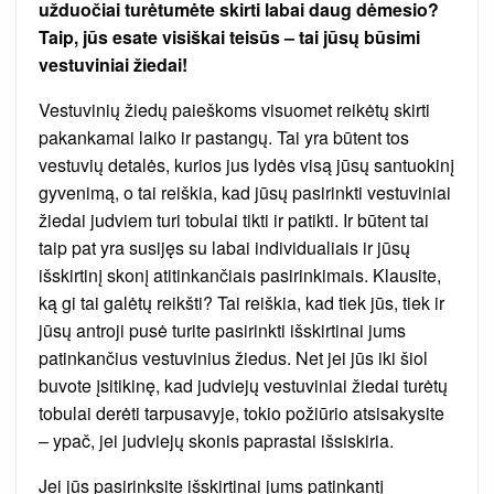
užduočiai turėtumėte skirti labai daug dėmesio?
Taip, jūs esate visiškai teisūs – tai jūsų būsimi
vestuviniai žiedai
!
Vestuvinių žiedų paieškoms visuomet reikėtų skirti
pakankamai laiko ir pastangų. Tai yra būtent tos
vestuvių detalės, kurios jus lydės visą jūsų santuokinį
gyvenimą, o tai reiškia, kad jūsų pasirinkti vestuviniai
žiedai judviem turi tobulai tikti ir patikti. Ir būtent tai
taip pat yra susijęs su labai individualiais ir jūsų
išskirtinį skonį atitinkančiais pasirinkimais. Klausite,
ką gi tai galėtų reikšti? Tai reiškia, kad tiek jūs, tiek ir
jūsų antroji pusė turite pasirinkti išskirtinai jums
patinkančius vestuvinius žiedus. Net jei jūs iki šiol
buvote įsitikinę, kad judviejų vestuviniai žiedai turėtų
tobulai derėti tarpusavyje, tokio požiūrio atsisakysite
– ypač, jei judviejų skonis paprastai išsiskiria.
Jei jūs pasirinksite išskirtinai jums patinkantį