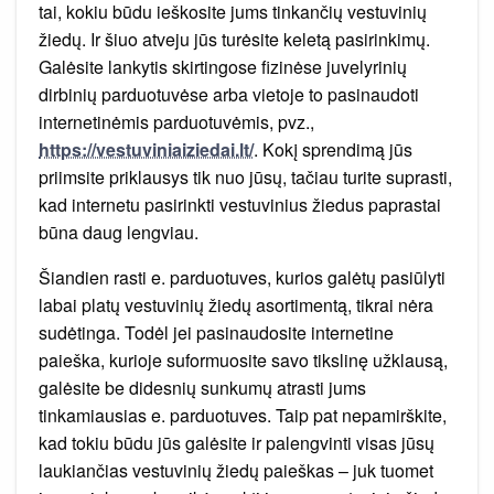
tai, kokiu būdu ieškosite jums tinkančių vestuvinių
žiedų. Ir šiuo atveju jūs turėsite keletą pasirinkimų.
Galėsite lankytis skirtingose fizinėse juvelyrinių
dirbinių parduotuvėse arba vietoje to pasinaudoti
internetinėmis parduotuvėmis, pvz.,
https://vestuviniaiziedai.lt/
. Kokį sprendimą jūs
priimsite priklausys tik nuo jūsų, tačiau turite suprasti,
kad internetu pasirinkti vestuvinius žiedus paprastai
būna daug lengviau.
Šiandien rasti e. parduotuves, kurios galėtų pasiūlyti
labai platų vestuvinių žiedų asortimentą, tikrai nėra
sudėtinga. Todėl jei pasinaudosite internetine
paieška, kurioje suformuosite savo tikslinę užklausą,
galėsite be didesnių sunkumų atrasti jums
tinkamiausias e. parduotuves. Taip pat nepamirškite,
kad tokiu būdu jūs galėsite ir palengvinti visas jūsų
laukiančias vestuvinių žiedų paieškas – juk tuomet