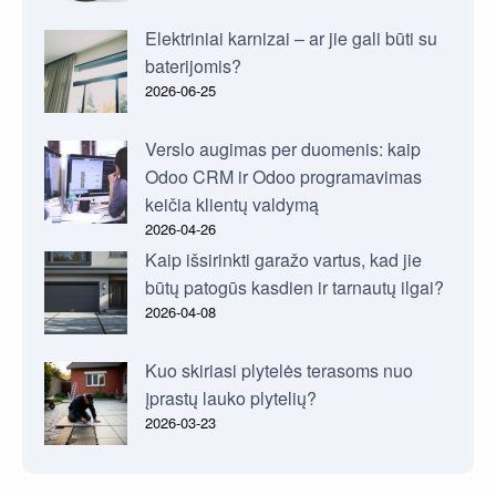
Elektriniai karnizai – ar jie gali būti su
baterijomis?
2026-06-25
Verslo augimas per duomenis: kaip
Odoo CRM ir Odoo programavimas
keičia klientų valdymą
2026-04-26
Kaip išsirinkti garažo vartus, kad jie
būtų patogūs kasdien ir tarnautų ilgai?
2026-04-08
Kuo skiriasi plytelės terasoms nuo
įprastų lauko plytelių?
2026-03-23