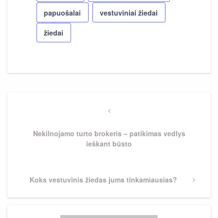
papuošalai
vestuviniai žiedai
žiedai
Navigacija
tarp
Previous
Post
įrašų
Nekilnojamo turto brokeris – patikimas vedlys
ieškant būsto
Next
Koks vestuvinis žiedas jums tinkamiausias?
Post