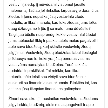
vestuvinį žiedą, jį mūvėdami visuomet jausite
malonumą. Tačiau jei rinksitės tarpusavyje derančius
žiedus ir jums nepatiks jūsų vestuvinio žiedo
modelis, ar tikrai manote, kad toks žiedas jums teiks
daug džiaugsmo ir jūs jį su malonumu dėvėsite?
Taigi, jau būsite nusprendę, kokie vestuviniai žiedai
jums labiausiai tiktų ir patiktų, ateis metas pagalvoti ir
apie savo biudžetą, kurį skirsite vestuvinių žiedų
įsigijimui. Vestuvinių žiedų biudžetas labai tiesiogiai
priklausys nuo to, koks yra jūsų bendras visoms
vestuvėms numatytas biudžetas. Todėl elkitės
apdairiai ir praktiškai. Tai reiškia, kad tikrai
neturėtumėte leisti sau viršyti savo biudžeto ir
susidurti su finansiniais sunkumais. Rinkitės tai, kas
atitinka jūsų tikrąsias finansines galimybes.
Žinant savo skonį ir nustačius vestuviniams žiedams
įsigyti skirtą biudžetą, ateis metas pagalvoti ir apie