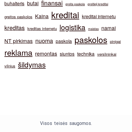
finansai
butai
buhalteris
greita paskola
greitieji kreditai
kreditai
Kaina
kreditai internetu
greitos paskolos
logistika
kreditas
namai
kreditas internetu
maistas
paskolos
nuoma
NT pirkimas
paskola
pinigai
reklama
remontas
siuntos
technika
verslininkai
šildymas
vilnius
Visos teisės saugomos.