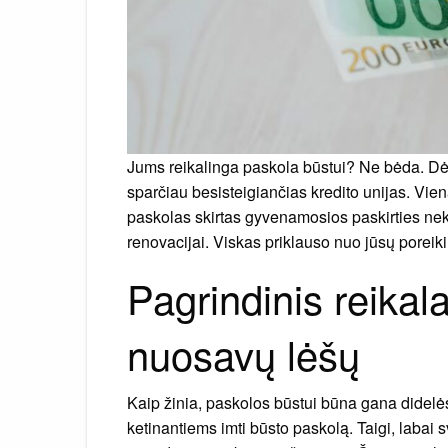
Jums reikalinga paskola būstui? Ne bėda. Dėl jo
sparčiau besisteigiančias kredito unijas. Vie
paskolas skirtas gyvenamosios paskirties nekil
renovacijai. Viskas priklauso nuo jūsų poreiki
Pagrindinis reikal
nuosavų lėšų
Kaip žinia, paskolos būstui būna gana didelės
ketinantiems imti būsto paskolą. Taigi, labai