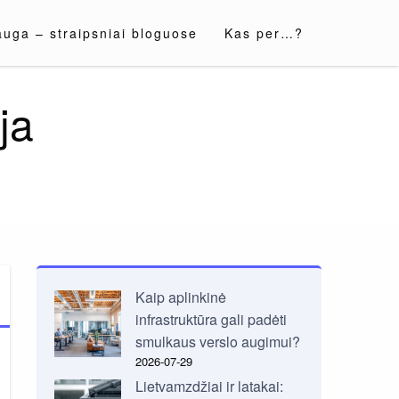
auga – straipsniai bloguose
Kas per…?
ja
Kaip aplinkinė
infrastruktūra gali padėti
smulkaus verslo augimui?
2026-07-29
Lietvamzdžiai ir latakai: