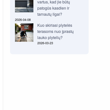
vartus, kad jie būtų
patogūs kasdien ir
tarnautų ilgai?
2026-04-08
Kuo skiriasi plytelės
terasoms nuo įprastų
lauko plytelių?
2026-03-23