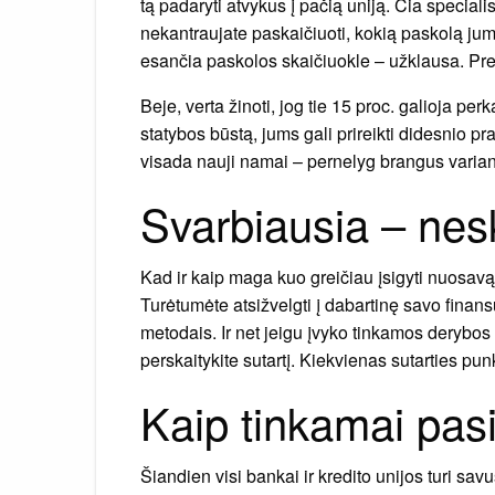
tą padaryti atvykus į pačią uniją. Čia speciali
nekantraujate paskaičiuoti, kokią paskolą jum
esančia paskolos skaičiuokle – užklausa. Pre
Beje, verta žinoti, jog tie 15 proc. galioja pe
statybos būstą, jums gali prireikti didesnio pra
visada nauji namai – pernelyg brangus varian
Svarbiausia – nes
Kad ir kaip maga kuo greičiau įsigyti nuosavą
Turėtumėte atsižvelgti į dabartinę savo finans
metodais. Ir net jeigu įvyko tinkamos derybos ir
perskaitykite sutartį. Kiekvienas sutarties pun
Kaip tinkamai pasi
Šiandien visi bankai ir kredito unijos turi sav