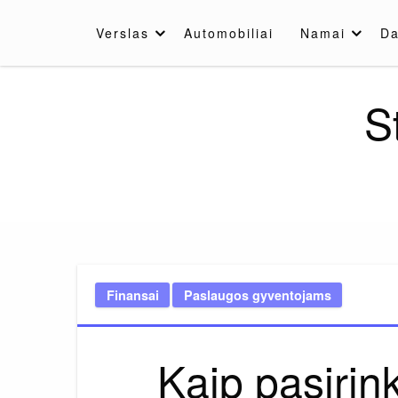
Skip
to
Verslas
Automobiliai
Namai
Da
content
S
Finansai
Paslaugos gyventojams
Kaip pasirink