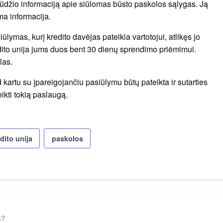
obūdžio informaciją apie siūlomas būsto paskolos sąlygas. Ją
ma informacija.
lymas, kurį kredito davėjas pateikia vartotojui, atlikęs jo
edito unija jums duos bent 30 dienų sprendimo priėmimui.
las.
d kartu su įpareigojančiu pasiūlymu būtų pateikta ir sutarties
eikti tokią paslaugą.
dito unija
paskolos
s?