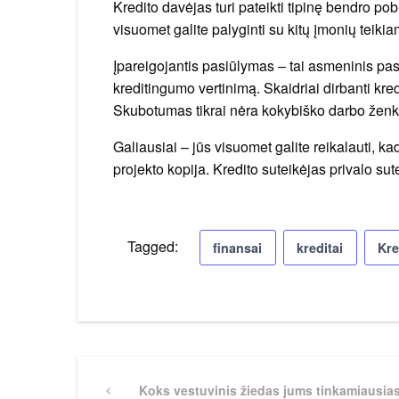
Kredito davėjas turi pateikti tipinę bendro p
visuomet galite palyginti su kitų įmonių teikia
Įpareigojantis pasiūlymas – tai asmeninis pasiū
kreditingumo vertinimą. Skaidriai dirbanti kr
Skubotumas tikrai nėra kokybiško darbo ženk
Galiausiai – jūs visuomet galite reikalauti, ka
projekto kopija. Kredito suteikėjas privalo sut
Tagged:
finansai
kreditai
Kre
Navigacija
Previous
Koks vestuvinis žiedas jums tinkamiausia