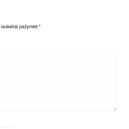
i laukeliai pažymėti
*