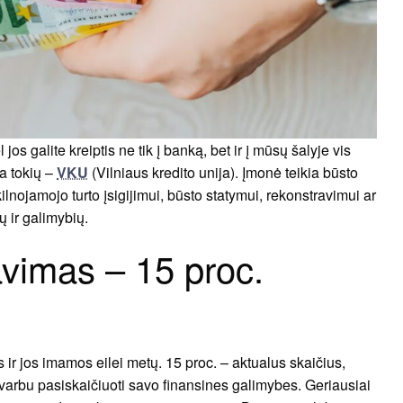
s galite kreiptis ne tik į banką, bet ir į mūsų šalyje vis
na tokių –
VKU
(Vilniaus kredito unija). Įmonė teikia būsto
nojamojo turto įsigijimui, būsto statymui, rekonstravimui ar
ų ir galimybių.
avimas – 15 proc.
 ir jos imamos eilei metų. 15 proc. – aktualus skaičius,
 svarbu pasiskaičiuoti savo finansines galimybes. Geriausiai