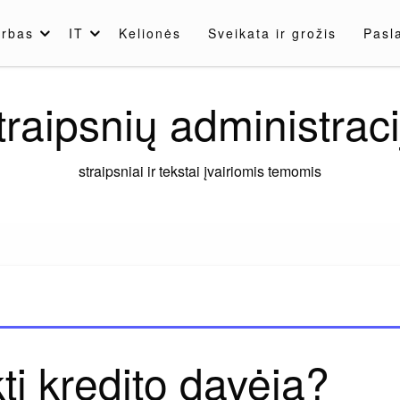
rbas
IT
Kelionės
Sveikata ir grožis
Pasl
traipsnių administraci
straipsniai ir tekstai įvairiomis temomis
ti kredito davėją?