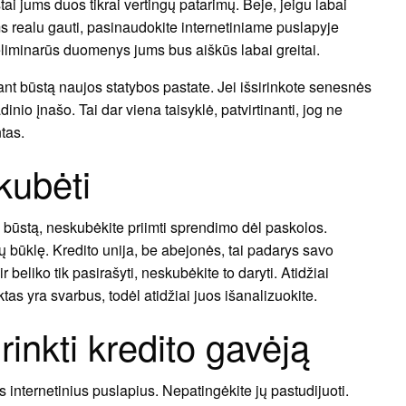
stai jums duos tikrai vertingų patarimų. Beje, jeigu labai
s realu gauti, pasinaudokite internetiniame puslapyje
liminarūs duomenys jums bus aiškūs labai greitai.
rkant būstą naujos statybos pastate. Jei išsirinkote senesnės
dinio įnašo. Tai dar viena taisyklė, patvirtinanti, jog ne
tas.
kubėti
 būstą, neskubėkite priimti sprendimo dėl paskolos.
ų būklę. Kredito unija, be abejonės, tai padarys savo
 beliko tik pasirašyti, neskubėkite to daryti. Atidžiai
ktas yra svarbus, todėl atidžiai juos išanalizuokite.
rinkti kredito gavėją
us internetinius puslapius. Nepatingėkite jų pastudijuoti.