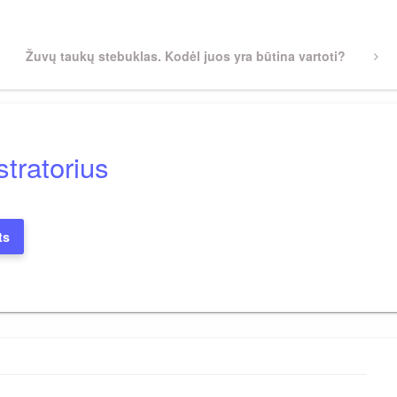
Next
Žuvų taukų stebuklas. Kodėl juos yra būtina vartoti?
Post
tratorius
ts