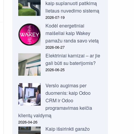
kaip suplanuoti patikimą
lietaus nuvedimo sistemą
2026-07-19
Kodėl energetiniai
maišeliai kaip Wakey
pamažu randa savo vietą
2026-06-27
Elektriniai karnizai – ar jie
gali būti su baterijomis?
2026-06-25
Verslo augimas per
duomenis: kaip Odoo
CRM ir Odoo
programavimas keičia
klientų valdymą
2026-04-26
Kaip išsirinkti garažo