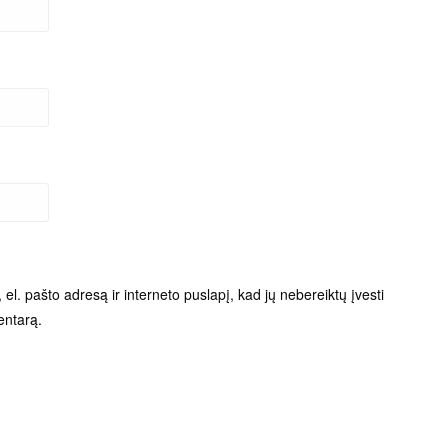
el. pašto adresą ir interneto puslapį, kad jų nebereiktų įvesti
entarą.