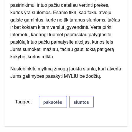
pasirinkimui ir tuo pačiu detaliau vertinti prekes,
kurios yra siūlomos. Esame tikri, kad tokiu atveju
gaiste gaminius, kurie ne tik taranus siuntoms, tačiau
ir bet kokiam kitam verslui įgyvendinti. Verta pirkti
internetu, kadangi tuomet paprasčiau palyginsite
pasiūlą ir tuo pačiu pamatysite akcijas, kurios leis
Jums sumokėti mažiau, tačiau gauti tokią pat gerą
kokybę, kurios reikia.
Nustebinkite mylimą žmogų jaukia siunta, kuri atveria
Jums galimybes pasakyti MYLIU be žodžių.
Tagged:
pakuotės
siuntos