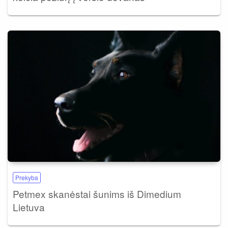
Prekyba
Petmex skanėstai šunims iš Dimedium
Lietuva