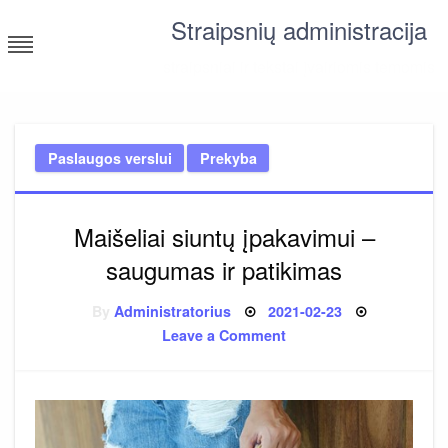
Skip
Straipsnių administracija
to
content
straipsniai ir tekstai įvairiomis temomis
Paslaugos verslui
Prekyba
Maišeliai siuntų įpakavimui –
saugumas ir patikimas
Posted
By
Administratorius
2021-02-23
on
on
Leave a Comment
Maišeliai
siuntų
įpakavimui
–
saugumas
ir
patikimas