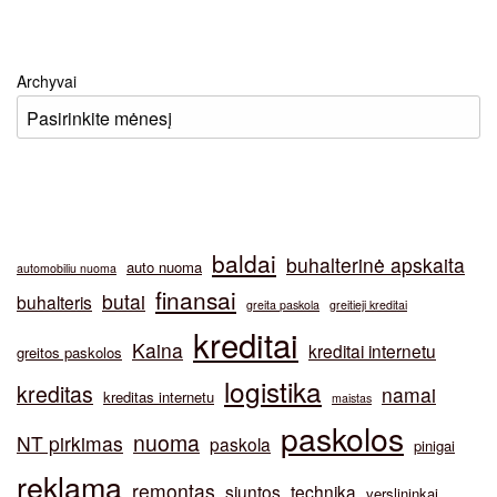
Archyvai
baldai
buhalterinė apskaita
auto nuoma
automobiliu nuoma
finansai
butai
buhalteris
greita paskola
greitieji kreditai
kreditai
Kaina
kreditai internetu
greitos paskolos
logistika
kreditas
namai
kreditas internetu
maistas
paskolos
nuoma
NT pirkimas
paskola
pinigai
reklama
remontas
siuntos
technika
verslininkai