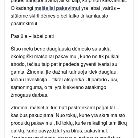
padės transportavimą atlikti taip, kaip nori kiekvienas.
O kadangi
maišeliai pakavimui
yra labai įvairūs –
siūlome skirti dėmesio bei laiko tinkamiausio
pasirinkimui.
Pasiūla – labai plati
Šiuo metu bene daugiausia dėmesio sulaukia
ekologiški maišeliai pakavimui, kurie ne tik puikiai
atrodo, tačiau taip pat ir padeda gyventi tvariai su
gamta. Žinoma, jie dažnai kainuoja kiek daugiau,
tačiau investicija – tikrai atsiperka. Ji parodo Jūsų
sąmoningumą, o tai yra kiekvieno atsakingo
žmogaus darbas.
Žinoma, maišeliai turi būti pasirenkami pagal tai –
kas bus pakuojama. Nuo tokių, kurie yra skirti maisto
produktų pakavimui, iki tokių, kurie reikalingi tam tikrų
daiktų, kurie pavyzdžiui yra birus, pakavimui.