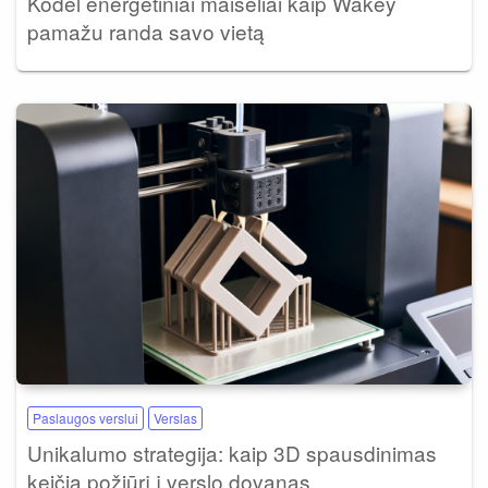
Kodėl energetiniai maišeliai kaip Wakey
pamažu randa savo vietą
Paslaugos verslui
Verslas
Unikalumo strategija: kaip 3D spausdinimas
keičia požiūrį į verslo dovanas