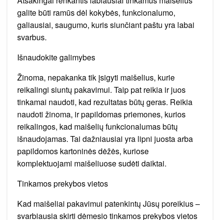
Atsakingai renkantis labiausiai tinkamus maišelius
galite būti ramūs dėl kokybės, funkcionalumo,
galiausiai, saugumo, kuris siunčiant paštu yra labai
svarbus.
Išnaudokite galimybes
Žinoma, nepakanka tik įsigyti maišelius, kurie
reikalingi siuntų pakavimui. Taip pat reikia ir juos
tinkamai naudoti, kad rezultatas būtų geras. Reikia
naudoti žinoma, ir papildomas priemones, kurios
reikalingos, kad maišelių funkcionalumas būtų
išnaudojamas. Tai dažniausiai yra lipni juosta arba
papildomos kartoninės dėžės, kuriose
komplektuojami maišeliuose sudėti daiktai.
Tinkamos prekybos vietos
Kad maišeliai pakavimui patenkintų Jūsų poreikius –
svarbiausia skirti dėmesio tinkamos prekybos vietos