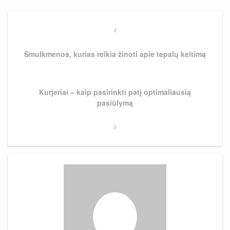
Navigacija
tarp
Previous
Post
įrašų
Smulkmenos, kurias reikia žinoti apie tepalų keitimą
Next
Kurjeriai – kaip pasirinkti patį optimaliausią
Post
pasiūlymą