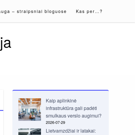
auga – straipsniai bloguose
Kas per…?
ja
Kaip aplinkinė
infrastruktūra gali padėti
smulkaus verslo augimui?
2026-07-29
Lietvamzdžiai ir latakai: