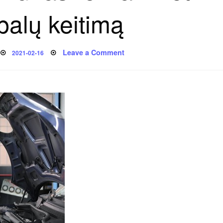
palų keitimą
Posted
on
Leave a Comment
2021-02-16
on
Smulkmenos,
kurias
reikia
žinoti
apie
tepalų
keitimą