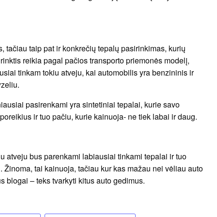
, tačiau taip pat ir konkrečių tepalų pasirinkimas, kurių
s rinktis reikia pagal pačios transporto priemonės modelį,
iausiai tinkam tokiu atveju, kai automobilis yra benzininis ir
yzeliu.
iausiai pasirenkami yra sintetiniai tepalai, kurie savo
reikius ir tuo pačiu, kurie kainuoja- ne tiek labai ir daug.
iu atveju bus parenkami labiausiai tinkami tepalai ir tuo
ru. Žinoma, tai kainuoja, tačiau kur kas mažau nei vėliau auto
 blogai – teks tvarkyti kitus auto gedimus.