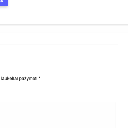
ts
i laukeliai pažymėti
*