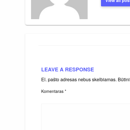
View all pos
LEAVE A RESPONSE
El. pašto adresas nebus skelbiamas.
Būtin
Komentaras
*