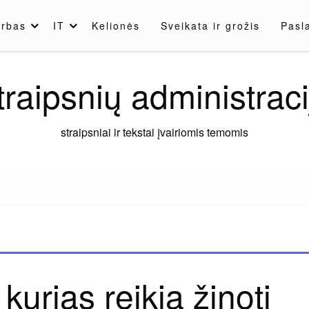
rbas
IT
Kelionės
Sveikata ir grožis
Pasl
traipsnių administraci
straipsniai ir tekstai įvairiomis temomis
urias reikia žinoti