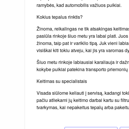
ramybės, kad automobilis važiuos puikiai.
Kokius tepalus rinktis?
Žinoma, reikalingas ne tik atsakingas keitimas
pasiūla rinkoje šiuo metu yra labai plati. Juo
žinoma, taip pat ir variklio tipą. Juk vieni lab
visiškai kiti tokiu atveju, kai jis yra varomas d
Šiuo metu rinkoje labiausiai karaliauja ir dažn
kokybe puikiai patekina transporto priemonių po
Keitimas su specialistais
Visada siūlome keliauti į servisą, kadangi tok
pačiu atliekami jų keitimo darbai kartu su filt
tvarkymas, kai nepakeitus tepalų arba pakeitus