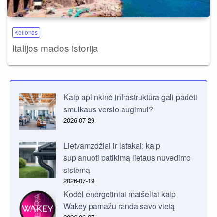
Kelionės
Italijos mados istorija
Kaip aplinkinė infrastruktūra gali padėti
smulkaus verslo augimui?
2026-07-29
Lietvamzdžiai ir latakai: kaip
suplanuoti patikimą lietaus nuvedimo
sistemą
2026-07-19
Kodėl energetiniai maišeliai kaip
Wakey pamažu randa savo vietą
2026-06-27