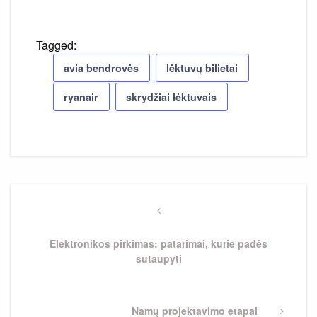
Tagged:
avia bendrovės
lėktuvų bilietai
ryanair
skrydžiai lėktuvais
Navigacija
tarp
Previous
Post
įrašų
Elektronikos pirkimas: patarimai, kurie padės
sutaupyti
Next
Namų projektavimo etapai