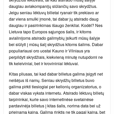
daugiau aviakompanijų siūlančių savo skrydžius.
Jeigu seniau lėktuvų bilietai ryanair tik prekiavo ar
dar viena smulki įmonė, tai dabar jų atsirado daug
daugiau ir pasirinkimas išaugo ženkliai. Kodėl? Nes
Lietuva tapo Europos sąjungos šalis, ir kitoms
avialinijoms atsirado galimybių įsikurti mūsų šalyje
bei siūlyti į mūsų šalį skrydžius kitoms šalims. Dabar
populiariausi oro uostai Kauno ir Vilniaus yra
perpildyti skrydžiais, kiekvieną minutę nutupdomi ne
tik keleiviniai, bet ir krovininiai lėktuvai.
Kitas pliusas, tai kad dabar bilietus galima įsigyti net
neišėjus iš namų. Seniau skrydžių bilietus buvo
galima pirkti tiesiogiai per kelionių organizatorius, o
dabar viskas vyksta internetu. Atsirado lėktuvų bilietų
tarpininkai, kurie savo internetinėse svetainėse
pardavinėja bilietus į kitas šalis, norima data bei už
prieinamą kainą. Galima rinktis ne tik pagal kainą, bet