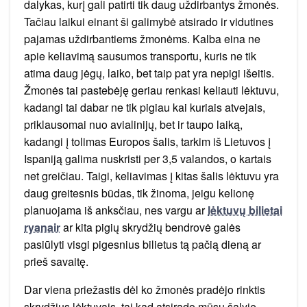
dalykas, kurį gali patirti tik daug uždirbantys žmonės.
Tačiau laikui einant ši galimybė atsirado ir vidutines
pajamas uždirbantiems žmonėms. Kalba eina ne
apie keliavimą sausumos transportu, kuris ne tik
atima daug jėgų, laiko, bet taip pat yra nepigi išeitis.
Žmonės tai pastebėję geriau renkasi keliauti lėktuvu,
kadangi tai dabar ne tik pigiau kai kuriais atvejais,
priklausomai nuo avialinijų, bet ir taupo laiką,
kadangi į tolimas Europos šalis, tarkim iš Lietuvos į
Ispaniją galima nuskristi per 3,5 valandos, o kartais
net greičiau. Taigi, keliavimas į kitas šalis lėktuvu yra
daug greitesnis būdas, tik žinoma, jeigu kelionę
planuojama iš anksčiau, nes vargu ar
lėktuvų bilietai
ryanair
ar kita pigių skrydžių bendrovė galės
pasiūlyti visgi pigesnius bilietus tą pačią dieną ar
prieš savaitę.
Dar viena priežastis dėl ko žmonės pradėjo rinktis
skrydžius lėktuvais, tai kad atsirado mūsų šalyje