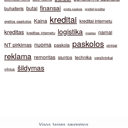
finansai
butai
buhalteris
greita paskola
greitieji kreditai
kreditai
Kaina
kreditai internetu
greitos paskolos
logistika
kreditas
namai
kreditas internetu
maistas
paskolos
nuoma
NT pirkimas
paskola
pinigai
reklama
remontas
siuntos
technika
verslininkai
šildymas
vilnius
Visos teisės saugomos.