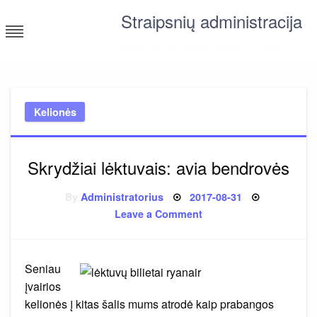
Skip
Straipsnių administracija
to
content
straipsniai ir tekstai įvairiomis temomis
Kelionės
Skrydžiai lėktuvais: avia bendrovės
Posted
By
Administratorius
2017-08-31
on
on
Leave a Comment
Skrydžiai
lėktuvais:
avia
bendrovės
Seniau
įvairios
kelionės į kitas šalis mums atrodė kaip prabangos