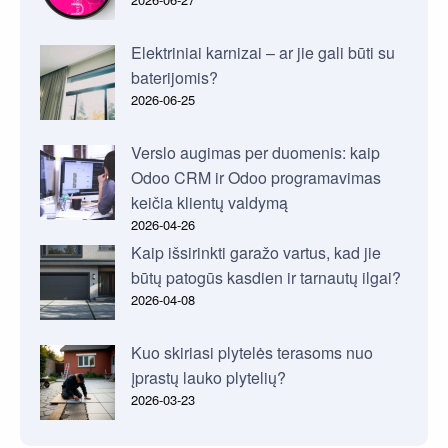
Elektriniai karnizai – ar jie gali būti su
baterijomis?
2026-06-25
Verslo augimas per duomenis: kaip
Odoo CRM ir Odoo programavimas
keičia klientų valdymą
2026-04-26
Kaip išsirinkti garažo vartus, kad jie
būtų patogūs kasdien ir tarnautų ilgai?
2026-04-08
Kuo skiriasi plytelės terasoms nuo
įprastų lauko plytelių?
2026-03-23