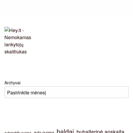
Archyvai
baldai
buhalterinė apskaita
auto nuoma
automobiliu nuoma