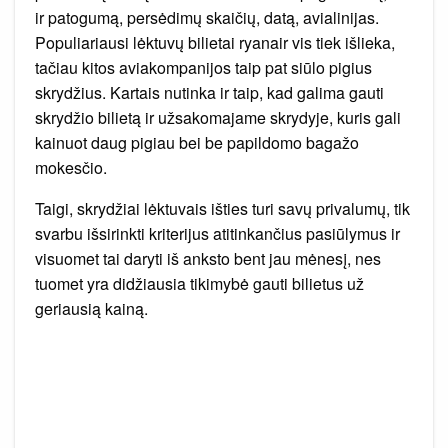
ir patogumą, persėdimų skaičių, datą, avialinijas.
Populiariausi lėktuvų bilietai ryanair vis tiek išlieka,
tačiau kitos aviakompanijos taip pat siūlo pigius
skrydžius. Kartais nutinka ir taip, kad galima gauti
skrydžio bilietą ir užsakomajame skrydyje, kuris gali
kainuot daug pigiau bei be papildomo bagažo
mokesčio.
Taigi, skrydžiai lėktuvais išties turi savų privalumų, tik
svarbu išsirinkti kriterijus atitinkančius pasiūlymus ir
visuomet tai daryti iš anksto bent jau mėnesį, nes
tuomet yra didžiausia tikimybė gauti bilietus už
geriausią kainą.