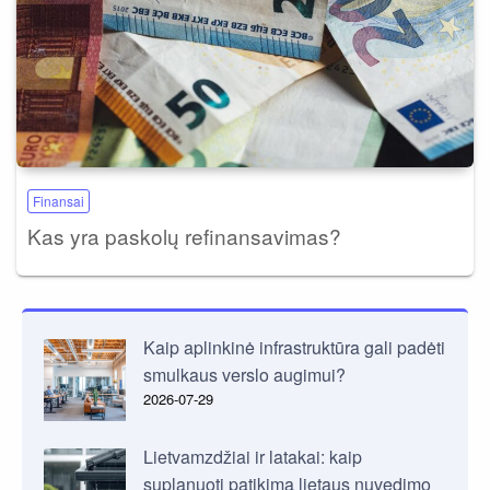
Finansai
Kas yra paskolų refinansavimas?
Kaip aplinkinė infrastruktūra gali padėti
smulkaus verslo augimui?
2026-07-29
Lietvamzdžiai ir latakai: kaip
suplanuoti patikimą lietaus nuvedimo