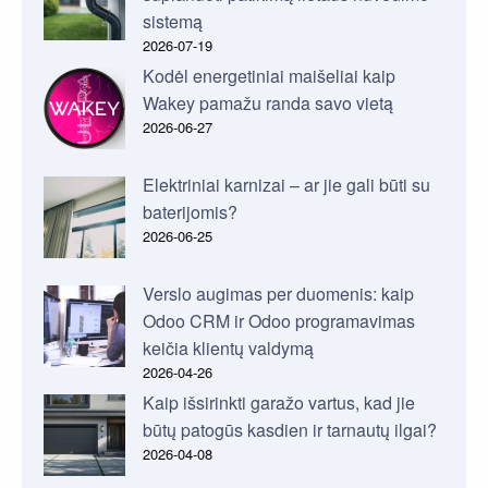
sistemą
2026-07-19
Kodėl energetiniai maišeliai kaip
Wakey pamažu randa savo vietą
2026-06-27
Elektriniai karnizai – ar jie gali būti su
baterijomis?
2026-06-25
Verslo augimas per duomenis: kaip
Odoo CRM ir Odoo programavimas
keičia klientų valdymą
2026-04-26
Kaip išsirinkti garažo vartus, kad jie
būtų patogūs kasdien ir tarnautų ilgai?
2026-04-08