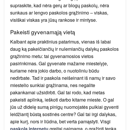
supraskite, kad nėra gerų ar blogų paskolų, nėra
sunkaus ar lengvo paskolos grąžinimo – viskas,
visiškai viskas yra jūsų rankose ir mintyse.
Pakeisti gyvenamąją vietą
Kalbant apie praktinius patarimus, vienas iš labai
daug ką pakeičiančių ir nulemiančių dalykų paskolos
grąžinimo metu: tai gyvenamosios vietos
pasirinkimas. Gal gyvenate mažame miestelyje,
kuriame nėra jokio darbo, o nuotoliniu būdu
nedirbate. Tad ir paskola neišeinant iš namų ir savo
miestelio sunkiai grąžinama, nes negalite
pakankamai užsidirbti. Gal tai rodo, kad metas
pakeisti aplinką, ieškoti darbo kitame mieste. O gal
jūs už didelę sumą pinigų nuomojatės puikiai gyventi
leidžiantį būstą sostinės centre? Gal tai irgi dalykas,
apie kurį, nors ir liūdna, bet verta pamąstyti. Visgi
paskola internetu
greitai paimama, o grąžinti tenka