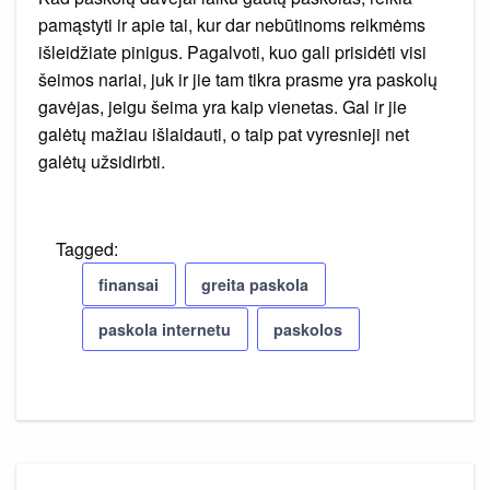
pamąstyti ir apie tai, kur dar nebūtinoms reikmėms
išleidžiate pinigus. Pagalvoti, kuo gali prisidėti visi
šeimos nariai, juk ir jie tam tikra prasme yra paskolų
gavėjas, jeigu šeima yra kaip vienetas. Gal ir jie
galėtų mažiau išlaidauti, o taip pat vyresnieji net
galėtų užsidirbti.
Tagged:
finansai
greita paskola
paskola internetu
paskolos
Navigacija