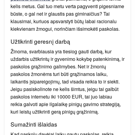
kelis metus. Gal tuo metu verta pagyventi pigesniame
būste, o gal net ir glaustis pas giminaičius? Tai
klausimai, kuriuos apsvarstyti būtų labai racionalu
kiekvienam žmogui, norinčiam išsimokėti paskolas.
Užtikrinti geresnį darbą
Žinoma, svarbiausia yra tiesiog gauti darbą, kur
uždarbis užtikrintų ir gyvenimo kokybę patenkinimą, ir
paskolos grąžinimo galimybes. Net ir žmonių
paskolos žmonėms turi būti grąžinamos laiku,
laikantis įsipareigojimų, tad visada reikia to ir siekti.
Jeigu pasiskolinote ne kelis šimtus, jeigu tai galbūt
paskolos internetu iki 10000 EUR, tai juo labiau
reikia galvoti apie ilgalaikę pinigų gavimo strategiją,
kuri leistų užtikrinti gerą pinigų grąžinimą.
Sumažinti išlaidas
Kad paskolų davėjai laiku gautų paskolas, reikia