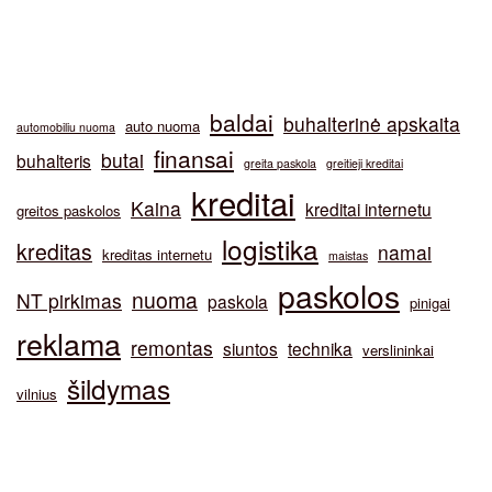
baldai
buhalterinė apskaita
auto nuoma
automobiliu nuoma
finansai
butai
buhalteris
greita paskola
greitieji kreditai
kreditai
Kaina
kreditai internetu
greitos paskolos
logistika
kreditas
namai
kreditas internetu
maistas
paskolos
nuoma
NT pirkimas
paskola
pinigai
reklama
remontas
siuntos
technika
verslininkai
šildymas
vilnius