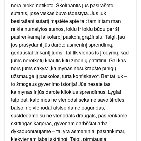
nėra nieko netikėto. Skolinantis jūs pasirašėte
sutartis, jose viskas buvo išdėstyta. Jūs juk
besirašant sutartį mąstėte apie tai: tam ir tam man
reikia numatytos sumos, tokiu ir tokiu būdu per šį
pasirenkamą laikotarpį paskolą grąžinsiu. Taigi, jau
jos prašydami jūs darėte asmeninį sprendimą,
geriausiai tinkantį jums. Tai tik vienas iš įrodymų, kad
jums nereikėtų kliautis kitų žmonių patirtimi. Gal kas
nors jums sakys: „kaimynas nesukrapštė pinigų,
užsmaugė jį paskolos, turtą konfiskavo“. Bet tai juk –
to žmogaus gyvenimo istorija! Jūs nesate tas
kaimynas ir jūs darote kitokius sprendimus. Lygiai
taip pat, kaip mes ne vienodai sekame savo širdies
balso, ne vienodai atsispiriame pagundas,
susidedame su ne vienodais draugais, pasirenkame
skirtingas karjeras, gyvenam darbščiai arba
dykaduoniaujame – tai yra asmeniniai pasirinkimai,
kiekvienam labai skirtingi. Taigi, pirmiausia