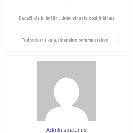
tarp
Previous
Post
įrašų
Bagažinės kilimėliai: tinkamiausio pasirinkimas
Next
Turint gerą tikslą, finansinė parama atsiras
Post
Administratorius