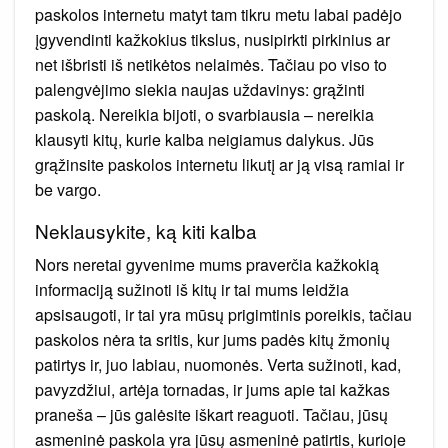
paskolos internetu matyt tam tikru metu labai padėjo
įgyvendinti kažkokius tikslus, nusipirkti pirkinius ar
net išbristi iš netikėtos nelaimės. Tačiau po viso to
palengvėjimo siekia naujas uždavinys: grąžinti
paskolą. Nereikia bijoti, o svarbiausia – nereikia
klausyti kitų, kurie kalba neigiamus dalykus. Jūs
grąžinsite paskolos internetu likutį ar ją visą ramiai ir
be vargo.
Neklausykite, ką kiti kalba
Nors neretai gyvenime mums praverčia kažkokią
informaciją sužinoti iš kitų ir tai mums leidžia
apsisaugoti, ir tai yra mūsų prigimtinis poreikis, tačiau
paskolos nėra ta sritis, kur jums padės kitų žmonių
patirtys ir, juo labiau, nuomonės. Verta sužinoti, kad,
pavyzdžiui, artėja tornadas, ir jums apie tai kažkas
praneša – jūs galėsite iškart reaguoti. Tačiau, jūsų
asmeninė paskola yra jūsų asmeninė patirtis, kurioje