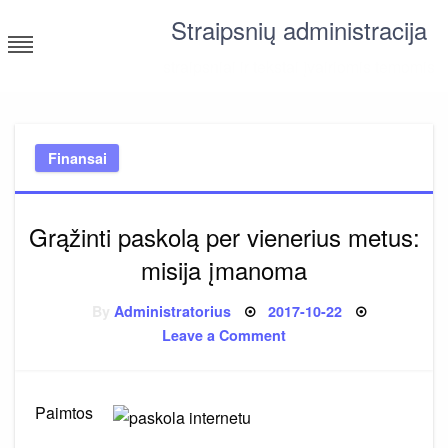
Skip
Straipsnių administracija
to
content
straipsniai ir tekstai įvairiomis temomis
Finansai
Grąžinti paskolą per vienerius metus:
misija įmanoma
Posted
By
Administratorius
2017-10-22
on
on
Leave a Comment
Grąžinti
paskolą
per
vienerius
metus:
Paimtos
misija
įmanoma