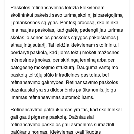
Paskolos refinansavimas leidžia kiekvienam
skolininkui pakeisti savo turimą skolinį įsipareigojimą
į palankesnes sąlygas. Per tokį procesą, skolininkai
ima naujas paskolas, kad galėtų padengti jau turimas
skolas, o senosios paskolos sąlygos pakeičiamos į
atnaujintą sutartį. Tai leidžia kiekvienam skolininkui
perdaryti paskolą, kad jiems tektų mokėti mažesnes
mėnesines įmokas, per skirtingą terminą arba per
patogesnę mokėjimo struktūrą. Dauguma vartojimo
paskolų teikėjų siūlo ir tradicines paskolas, bei
refinansavimo galimybes. Refinansavimo paskolos
dažniausiai yra su didesnėmis palūkanomis, jeigu
imamas refinansavimas automobiliams.
Refinansavimo patrauklumas yra tas, kad skolininkai
gali gauti pigesnę paskolą. Dažniausiai
refinansavimo paskolos gali asmenims sumažinti
palūkanų normas. Kiekvienas kvalifikuotas