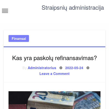
Skip
Straipsnių administracija
to
content
straipsniai ir tekstai įvairiomis temomis
Finansai
Kas yra paskolų refinansavimas?
Posted
By
Administratorius
2022-05-24
on
on
Leave a Comment
Kas
yra
paskolų
refinansavimas?