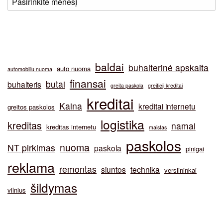
baldai
buhalterinė apskaita
auto nuoma
automobiliu nuoma
finansai
butai
buhalteris
greita paskola
greitieji kreditai
kreditai
Kaina
kreditai internetu
greitos paskolos
logistika
kreditas
namai
kreditas internetu
maistas
paskolos
nuoma
NT pirkimas
paskola
pinigai
reklama
remontas
siuntos
technika
verslininkai
šildymas
vilnius