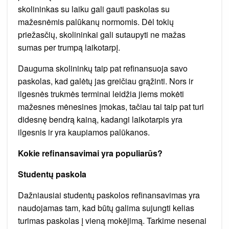
skolininkas su laiku gali gauti paskolas su
mažesnėmis palūkanų normomis. Dėl tokių
priežasčių, skolininkai gali sutaupyti ne mažas
sumas per trumpą laikotarpį.
Dauguma skolininkų taip pat refinansuoja savo
paskolas, kad galėtų jas greičiau grąžinti. Nors ir
ilgesnės trukmės terminai leidžia jiems mokėti
mažesnes mėnesines įmokas, tačiau tai taip pat turi
didesnę bendrą kainą, kadangi laikotarpis yra
ilgesnis ir yra kaupiamos palūkanos.
Kokie refinansavimai yra populiarūs?
Studentų paskola
Dažniausiai studentų paskolos refinansavimas yra
naudojamas tam, kad būtų galima sujungti kelias
turimas paskolas į vieną mokėjimą. Tarkime nesenai