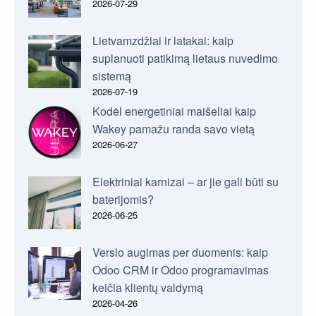
2026-07-29
Lietvamzdžiai ir latakai: kaip
suplanuoti patikimą lietaus nuvedimo
sistemą
2026-07-19
Kodėl energetiniai maišeliai kaip
Wakey pamažu randa savo vietą
2026-06-27
Elektriniai karnizai – ar jie gali būti su
baterijomis?
2026-06-25
Verslo augimas per duomenis: kaip
Odoo CRM ir Odoo programavimas
keičia klientų valdymą
2026-04-26