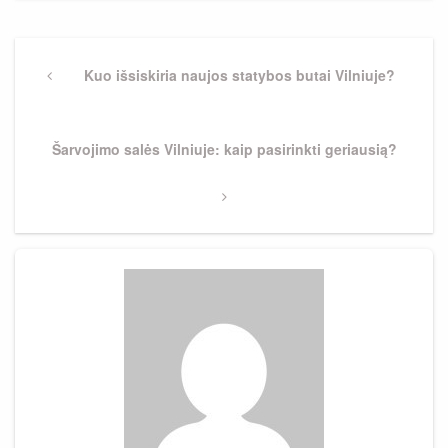
Navigacija
tarp
Previous
Kuo išsiskiria naujos statybos butai Vilniuje?
Post
įrašų
Next
Šarvojimo salės Vilniuje: kaip pasirinkti geriausią?
Post