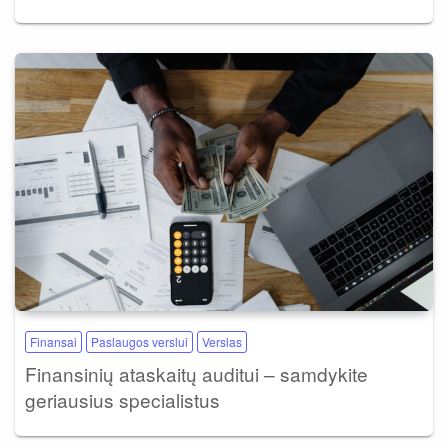
Finansai
Paslaugos verslui
Verslas
Finansinių ataskaitų auditui – samdykite
geriausius specialistus