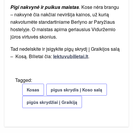
Pigi nakvynė ir puikus maistas
. Kose nėra brangu
– nakvynė čia nakčiai neviršija kainos, už kurią
nakvotumėte standartiniame Berlyno ar Paryžiaus
hostelyje. O maistas apima geriausius Viduržemio
jūros virtuvės skonius.
Tad nedelskite ir įsigykite pigų skrydį į Graikijos salą
– Kosą. Bilietai čia:
lektuvubilietai.lt
.
Tagged:
Kosas
pigus skrydis į Koso salą
pigūs skrydžiai į Graikiją