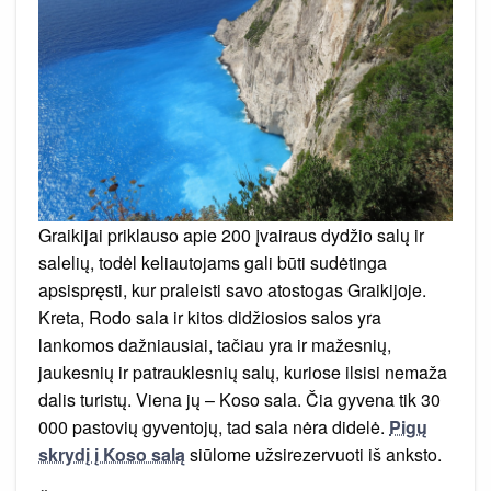
Graikijai priklauso apie 200 įvairaus dydžio salų ir
salelių, todėl keliautojams gali būti sudėtinga
apsispręsti, kur praleisti savo atostogas Graikijoje.
Kreta, Rodo sala ir kitos didžiosios salos yra
lankomos dažniausiai, tačiau yra ir mažesnių,
jaukesnių ir patrauklesnių salų, kuriose ilsisi nemaža
dalis turistų. Viena jų – Koso sala. Čia gyvena tik 30
000 pastovių gyventojų, tad sala nėra didelė.
Pigų
skrydį į Koso salą
siūlome užsirezervuoti iš anksto.