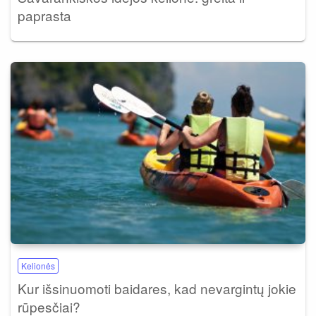
paprasta
Kelionės
Kur išsinuomoti baidares, kad nevargintų jokie
rūpesčiai?