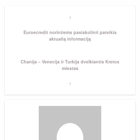
Navigacija
tarp
Previous
Post
įrašų
Euroecredit norintiems pasiskolinti pateikia
aktualią informaciją
Next
Chanija – Venecija ir Turkija dvelkiantis Kretos
Post
miestas