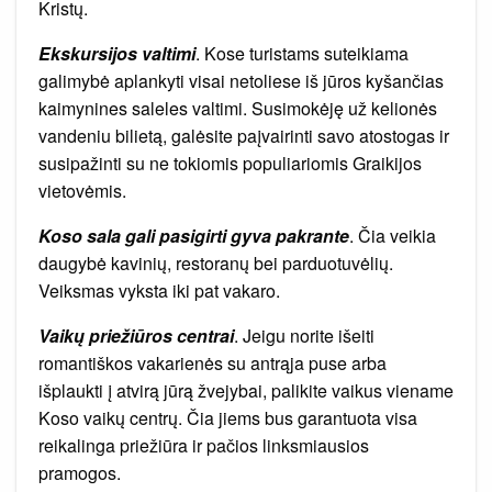
Kristų.
Ekskursijos valtimi
. Kose turistams suteikiama
galimybė aplankyti visai netoliese iš jūros kyšančias
kaimynines saleles valtimi. Susimokėję už kelionės
vandeniu bilietą, galėsite paįvairinti savo atostogas ir
susipažinti su ne tokiomis populiariomis Graikijos
vietovėmis.
Koso sala gali pasigirti gyva pakrante
. Čia veikia
daugybė kavinių, restoranų bei parduotuvėlių.
Veiksmas vyksta iki pat vakaro.
Vaikų priežiūros centrai
. Jeigu norite išeiti
romantiškos vakarienės su antrąja puse arba
išplaukti į atvirą jūrą žvejybai, palikite vaikus viename
Koso vaikų centrų. Čia jiems bus garantuota visa
reikalinga priežiūra ir pačios linksmiausios
pramogos.