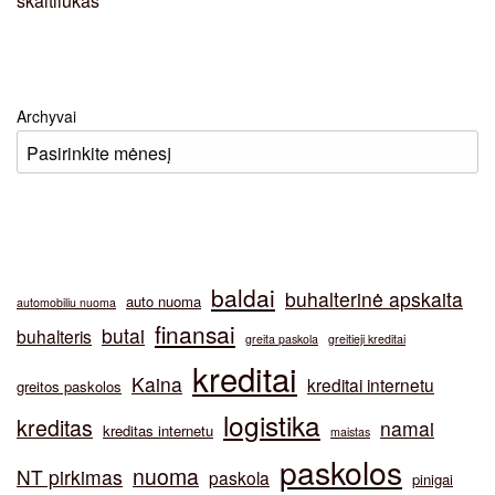
Archyvai
baldai
buhalterinė apskaita
auto nuoma
automobiliu nuoma
finansai
butai
buhalteris
greita paskola
greitieji kreditai
kreditai
Kaina
kreditai internetu
greitos paskolos
logistika
kreditas
namai
kreditas internetu
maistas
paskolos
nuoma
NT pirkimas
paskola
pinigai