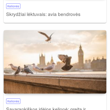
Kelionės
Skrydžiai lėktuvais: avia bendrovės
Kelionės
Savarankiškos idėjos kelionė: greita ir