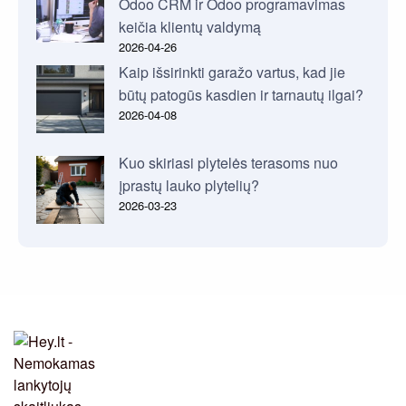
Odoo CRM ir Odoo programavimas
keičia klientų valdymą
2026-04-26
Kaip išsirinkti garažo vartus, kad jie
būtų patogūs kasdien ir tarnautų ilgai?
2026-04-08
Kuo skiriasi plytelės terasoms nuo
įprastų lauko plytelių?
2026-03-23