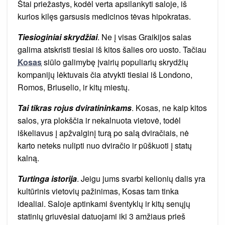
Štai priežastys, kodėl verta apsilankyti saloje, iš
kurios kilęs garsusis medicinos tėvas hipokratas.
Tiesioginiai skrydžiai
. Ne į visas Graikijos salas
galima atskristi tiesiai iš kitos šalies oro uosto. Tačiau
Kosas
siūlo galimybę įvairių populiarių skrydžių
kompanijų lėktuvais čia atvykti tiesiai iš Londono,
Romos, Briuselio, ir kitų miestų.
Tai tikras rojus dviratininkams
. Kosas, ne kaip kitos
salos, yra plokščia ir nekalnuota vietovė, todėl
iškeliavus į apžvalginį turą po salą dviračiais, nė
karto neteks nulipti nuo dviračio ir pūškuoti į statų
kalną.
Turtinga istorija
. Jeigu jums svarbi kelionių dalis yra
kultūrinis vietovių pažinimas, Kosas tam tinka
idealiai. Saloje aptinkami šventyklų ir kitų senųjų
statinių griuvėsiai datuojami iki 3 amžiaus prieš