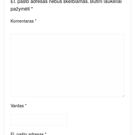
El. pašto adresas nebus skelbiamas.
Būtini laukeliai
pažymėti
*
Komentaras
*
Vardas
*
El. pašto adresas
*