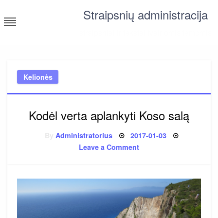
Skip
Straipsnių administracija
to
content
straipsniai ir tekstai įvairiomis temomis
Kelionės
Kodėl verta aplankyti Koso salą
Posted
By
Administratorius
2017-01-03
on
on
Leave a Comment
Kodėl
verta
aplankyti
Koso
salą