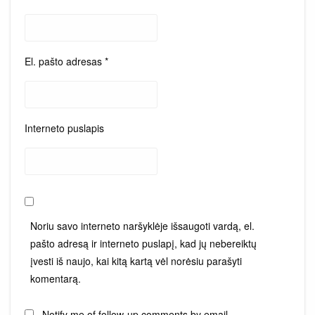
El. pašto adresas
*
Interneto puslapis
Noriu savo interneto naršyklėje išsaugoti vardą, el.
pašto adresą ir interneto puslapį, kad jų nebereiktų
įvesti iš naujo, kai kitą kartą vėl norėsiu parašyti
komentarą.
Notify me of follow-up comments by email.