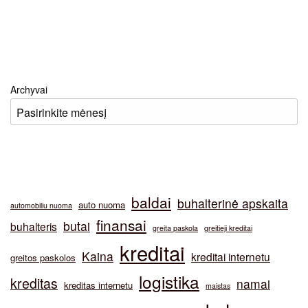
Archyvai
baldai
buhalterinė apskaita
auto nuoma
automobiliu nuoma
finansai
butai
buhalteris
greita paskola
greitieji kreditai
kreditai
Kaina
kreditai internetu
greitos paskolos
logistika
kreditas
namai
kreditas internetu
maistas