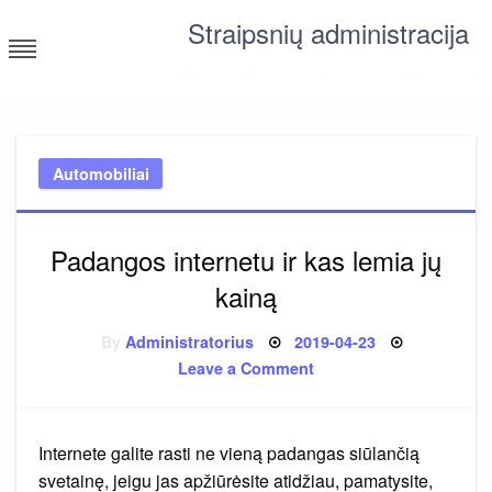
Skip
Straipsnių administracija
to
content
straipsniai ir tekstai įvairiomis temomis
Automobiliai
Padangos internetu ir kas lemia jų
kainą
Posted
By
Administratorius
2019-04-23
on
on
Leave a Comment
Padangos
internetu
ir
kas
lemia
Internete galite rasti ne vieną padangas siūlančią
jų
kainą
svetainę, jeigu jas apžiūrėsite atidžiau, pamatysite,