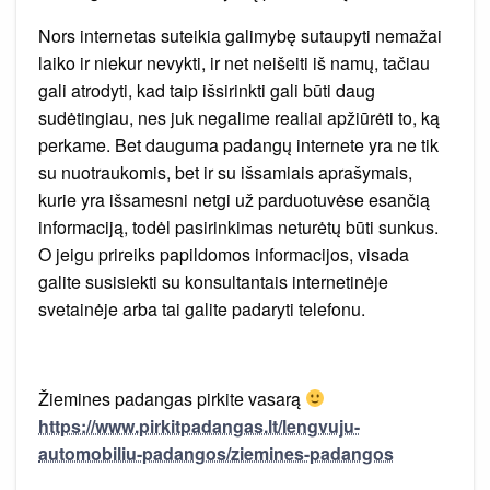
Nors internetas suteikia galimybę sutaupyti nemažai
laiko ir niekur nevykti, ir net neišeiti iš namų, tačiau
gali atrodyti, kad taip išsirinkti gali būti daug
sudėtingiau, nes juk negalime realiai apžiūrėti to, ką
perkame. Bet dauguma padangų internete yra ne tik
su nuotraukomis, bet ir su išsamiais aprašymais,
kurie yra išsamesni netgi už parduotuvėse esančią
informaciją, todėl pasirinkimas neturėtų būti sunkus.
O jeigu prireiks papildomos informacijos, visada
galite susisiekti su konsultantais internetinėje
svetainėje arba tai galite padaryti telefonu.
Žiemines padangas pirkite vasarą
https://www.pirkitpadangas.lt/lengvuju-
automobiliu-padangos/ziemines-padangos