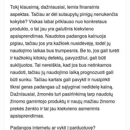
Tokį klausimą, dažniausiai, lemia finansinis
aspektas. Tačiau ar dėl sutaupytų pinigų nenukenčia
kokybė? Viskas labai priklauso nuo konkretaus
produkto, o tai jau yra galutinis kiekvieno
apsisprendimas. Naudotos padangos kainuoja
pigiau, tačiau jos yra kažkiek nusidėvėję, todėl jų
naudojimo laikas bus trumpesnis. Be to, jos gali turėti
ir kažkokių kitokių defektų, pavyzdžiui, gali būti
suklijuotos. Tai nereiškia, kad jos bus netinkamos
naudoti, tačiau jų naudojimo laiką prognozuoti gali
būti sunku. Tačiau kartais gali pavykti ir nusipirkti
tikrai geras padangas už sąlyginai nedidelę kainą.
Dažniausiai, žmonės turi pasirinkimą tarp naudotų
žinomo gamintojo produktų ir naujų mažiau žinomo
prekės ženklo ir tai jau kiekvieno asmeninis
apsisprendimas.
Padangos internetu ar vykti į parduotuvę?