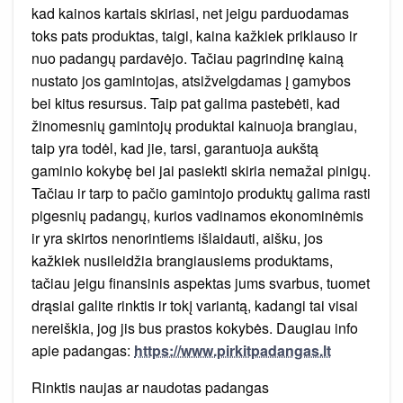
kad kainos kartais skiriasi, net jeigu parduodamas
toks pats produktas, taigi, kaina kažkiek priklauso ir
nuo padangų pardavėjo. Tačiau pagrindinę kainą
nustato jos gamintojas, atsižvelgdamas į gamybos
bei kitus resursus. Taip pat galima pastebėti, kad
žinomesnių gamintojų produktai kainuoja brangiau,
taip yra todėl, kad jie, tarsi, garantuoja aukštą
gaminio kokybę bei jai pasiekti skiria nemažai pinigų.
Tačiau ir tarp to pačio gamintojo produktų galima rasti
pigesnių padangų, kurios vadinamos ekonominėmis
ir yra skirtos nenorintiems išlaidauti, aišku, jos
kažkiek nusileidžia brangiausiems produktams,
tačiau jeigu finansinis aspektas jums svarbus, tuomet
drąsiai galite rinktis ir tokį variantą, kadangi tai visai
nereiškia, jog jis bus prastos kokybės. Daugiau info
apie padangas:
https://www.pirkitpadangas.lt
Rinktis naujas ar naudotas padangas