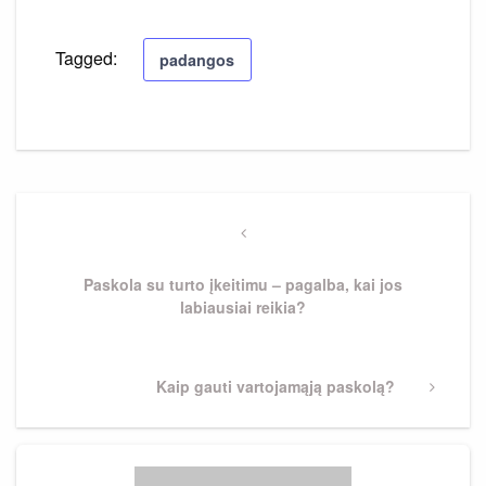
Tagged:
padangos
Navigacija
tarp
Previous
Post
įrašų
Paskola su turto įkeitimu – pagalba, kai jos
labiausiai reikia?
Next
Kaip gauti vartojamąją paskolą?
Post