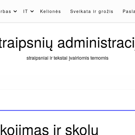
rbas
IT
Kelionės
Sveikata ir grožis
Pasl
traipsnių administraci
straipsniai ir tekstai įvairiomis temomis
kojimas ir skolų