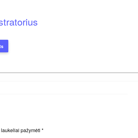
tratorius
ts
i laukeliai pažymėti
*