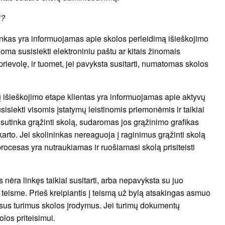
i?
nkas yra informuojamas apie skolos perleidimą išieškojimo
oma susisiekti elektroniniu paštu ar kitais žinomais
rievolę, ir tuomet, jei pavyksta susitarti, numatomas skolos
ų išieškojimo etape klientas yra informuojamas apie aktyvų
isiekti visomis įstatymų leistinomis priemonėmis ir taikiai
s sutinka grąžinti skolą, sudaromas jos grąžinimo grafikas
arto. Jei skolininkas nereaguoja į raginimus grąžinti skolą
procesas yra nutraukiamas ir ruošiamasi skolą prisiteisti
 nėra linkęs taikiai susitarti, arba nepavyksta su juo
i teisme. Prieš kreipiantis į teismą už bylą atsakingas asmuo
 visus turimus skolos įrodymus. Jei turimų dokumentų
los priteisimui.