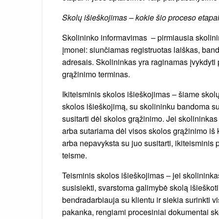
Skolų išieškojimas – kokie šio proceso etapa
Skolininko informavimas – pirmiausia skolini
įmonei: siunčiamas registruotas laiškas, band
adresais. Skolininkas yra raginamas įvykdyti p
grąžinimo terminas.
Ikiteisminis skolos išieškojimas – šiame skol
skolos išieškojimą, su skolininku bandoma sus
susitarti dėl skolos grąžinimo. Jei skolininka
arba sutariama dėl visos skolos grąžinimo iš k
arba nepavyksta su juo susitarti, ikiteisminis 
teisme.
Teisminis skolos išieškojimas – jei skolininkas
susisiekti, svarstoma galimybė skolą išieškot
bendradarbiauja su klientu ir siekia surinkti
pakanka, rengiami procesiniai dokumentai sko