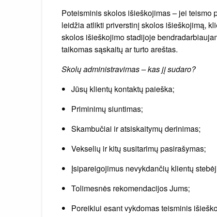
Poteisminis skolos išieškojimas – jei teismo 
leidžia atlikti priverstinį skolos išieškojimą,
skolos išieškojimo stadijoje bendradarbiaujama
taikomas sąskaitų ar turto areštas.
Skolų administravimas – kas jį sudaro?
Jūsų klientų kontaktų paieška;
Priminimų siuntimas;
Skambučiai ir atsiskaitymų derinimas;
Vekselių ir kitų susitarimų pasirašymas;
Įsipareigojimus nevykdančių klientų stebė
Tolimesnės rekomendacijos Jums;
Poreikiui esant vykdomas teisminis išiešk