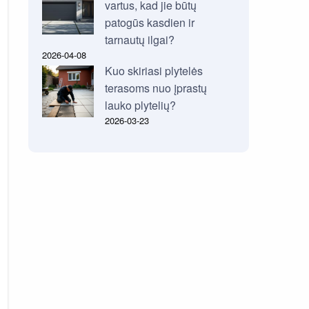
vartus, kad jie būtų
patogūs kasdien ir
tarnautų ilgai?
2026-04-08
Kuo skiriasi plytelės
terasoms nuo įprastų
lauko plytelių?
2026-03-23