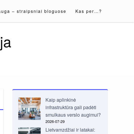
auga – straipsniai bloguose
Kas per…?
ja
Kaip aplinkinė
infrastruktūra gali padėti
smulkaus verslo augimui?
2026-07-29
Lietvamzdžiai ir latakai: