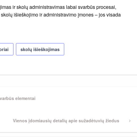
ojimas ir skolų administravimas labai svarbūs procesai,
 į skolų išieškojimo ir administravimo įmones – jos visada
oriai
skolų išieškojimas
varbūs elementai
Next
Vienos įdomiausių detalių apie sužadėtuvių žiedus
Post