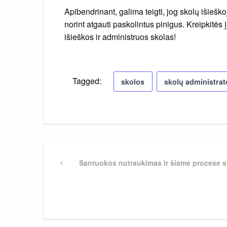
Apibendrinant, galima teigti, jog skolų išiešk
norint atgauti paskolintus pinigus. Kreipkitės
išieškos ir administruos skolas!
Tagged:
skolos
skolų administrat
Navigacija
Previous
Santuokos nutraukimas ir šiame procese s
Post
tarp
įrašų