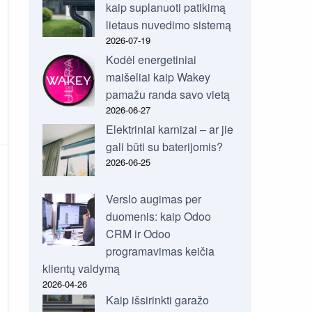
kaip suplanuoti patikimą
lietaus nuvedimo sistemą
2026-07-19
Kodėl energetiniai
maišeliai kaip Wakey
pamažu randa savo vietą
2026-06-27
Elektriniai karnizai – ar jie
gali būti su baterijomis?
2026-06-25
Verslo augimas per
duomenis: kaip Odoo
CRM ir Odoo
programavimas keičia
klientų valdymą
2026-04-26
Kaip išsirinkti garažo