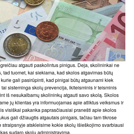
 greičiau atgauti paskolintus pinigus. Deja, skolininkai ne
, tad tuomet, kai siekiama, kad skolos atgavimas būtų
 kurie gali pasirūpinti, kad pinigai būtų atgaunami kiek
s
tai sisteminga skolų prevencija, ikiteisminis ir teisminis
int iš nesukalbamų skolininkų atgauti savo skolą. Skolos
name jų klientas yra informuojamas apie atliktus veiksmus ir
s visiškai pakanka paprasčiausiai pranešti apie skolos
ukus gali džiaugtis atgautais pinigais, tačiau tam tikrose
e straipsnyje atskleisime kokie skolų išieškojimo svarbiausi
e kas sudaro skolų administravimą.