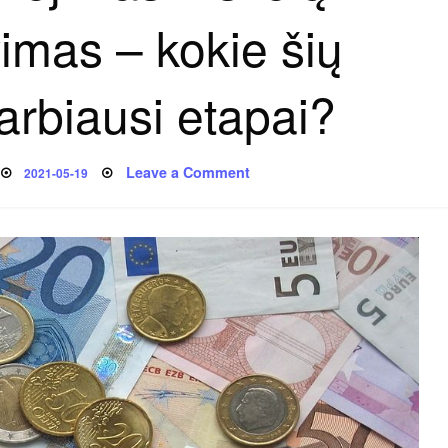
imas – kokie šių
arbiausi etapai?
Posted
on
Leave a Comment
2021-05-19
on
Skolų
išieškojimas
ir
skolų
administravimas
–
kokie
šių
procesų
svarbiausi
etapai?