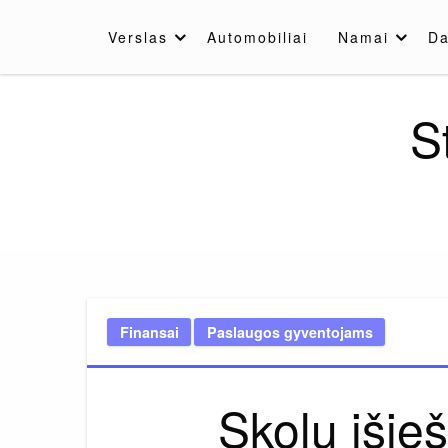
Skip
to
Verslas
Automobiliai
Namai
Da
content
S
Finansai
Paslaugos gyventojams
Skolų išieš