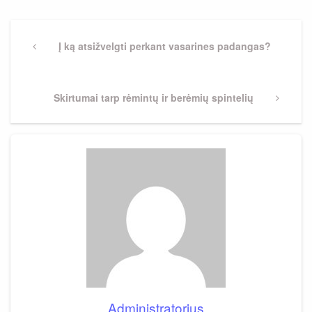
Navigacija
tarp
Previous
Į ką atsižvelgti perkant vasarines padangas?
Post
įrašų
Next
Skirtumai tarp rėmintų ir berėmių spintelių
Post
Administratorius