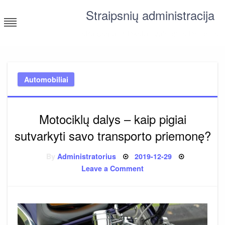
Skip
Straipsnių administracija
to
content
straipsniai ir tekstai įvairiomis temomis
Automobiliai
Motociklų dalys – kaip pigiai
sutvarkyti savo transporto priemonę?
Posted
By
Administratorius
2019-12-29
on
on
Leave a Comment
Motociklų
dalys
–
kaip
pigiai
sutvarkyti
savo
transporto