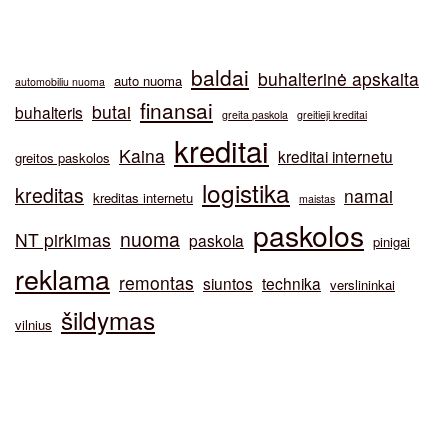
baldai
buhalterinė apskaita
auto nuoma
automobiliu nuoma
finansai
butai
buhalteris
greita paskola
greitieji kreditai
kreditai
Kaina
kreditai internetu
greitos paskolos
logistika
kreditas
namai
kreditas internetu
maistas
paskolos
nuoma
NT pirkimas
paskola
pinigai
reklama
remontas
siuntos
technika
verslininkai
šildymas
vilnius