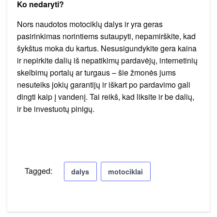
Ko nedaryti?
Nors naudotos motociklų dalys ir yra geras
pasirinkimas norintiems sutaupyti, nepamirškite, kad
šykštus moka du kartus. Nesusigundykite gera kaina
ir nepirkite dalių iš nepatikimų pardavėjų, internetinių
skelbimų portalų ar turgaus – šie žmonės jums
nesuteiks jokių garantijų ir iškart po pardavimo gali
dingti kaip į vandenį. Tai reikš, kad liksite ir be dalių,
ir be investuotų pinigų.
Tagged:
dalys
motociklai