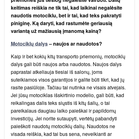
keitimas reiškia ne tik tai, kad laikinai negalėsite
naudotis motociklu, bet ir tai, kad teks pakratyti
piniginę. Ką daryti, kad rastumėte geriausią
variantą už mažiausią įmanomą kainą?
Motociklų dalys
– naujos ar naudotos?
Kaip ir bet kokių kitų transporto priemonių, motociklų
dalys gali būti naujos arba naudotos. Naujos dalys
paprastai atkeliauja tiesiai iš salonų, joms
suteikiamos visos garantijos ir galite būti tikri, kad jų
rasite pasiūloje. Tačiau tai nutinka ne visais atvejais.
Jei jūsų motociklas išskirtinio modelio, gali būti, kad
reikalingas dalis teks siųstis iš kitų šalių, o tai
pareikalaus daugiau laiko paieškai ir papildomų
investicijų. Jei norite sutaupyti, vertėtų pabandyti
paieškoti naudotų motociklų dalių. Naudotos ne
visada reiškia, kad tai bus sena, neveikianti ar