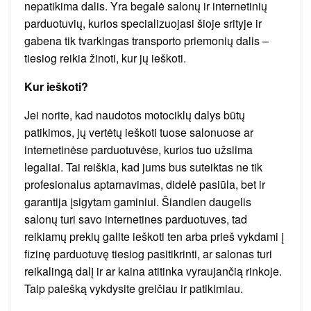
nepatikima dalis. Yra begalė salonų ir internetinių
parduotuvių, kurios specializuojasi šioje srityje ir
gabena tik tvarkingas transporto priemonių dalis –
tiesiog reikia žinoti, kur jų ieškoti.
Kur ieškoti?
Jei norite, kad naudotos motociklų dalys būtų
patikimos, jų vertėtų ieškoti tuose salonuose ar
internetinėse parduotuvėse, kurios tuo užsiima
legaliai. Tai reiškia, kad jums bus suteiktas ne tik
profesionalus aptarnavimas, didelė pasiūla, bet ir
garantija įsigytam gaminiui. Šiandien daugelis
salonų turi savo internetines parduotuves, tad
reikiamų prekių galite ieškoti ten arba prieš vykdami į
fizinę parduotuvę tiesiog pasitikrinti, ar salonas turi
reikalingą dalį ir ar kaina atitinka vyraujančią rinkoje.
Taip paiešką vykdysite greičiau ir patikimiau.