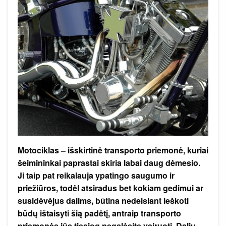
priemonę?
Motociklas – išskirtinė transporto priemonė, kuriai
šeimininkai paprastai skiria labai daug dėmesio.
Ji taip pat reikalauja ypatingo saugumo ir
priežiūros, todėl atsiradus bet kokiam gedimui ar
susidėvėjus dalims, būtina nedelsiant ieškoti
būdų ištaisyti šią padėtį, antraip transporto
priemonės jūs tiesiog negalėsite vairuoti. Dalių