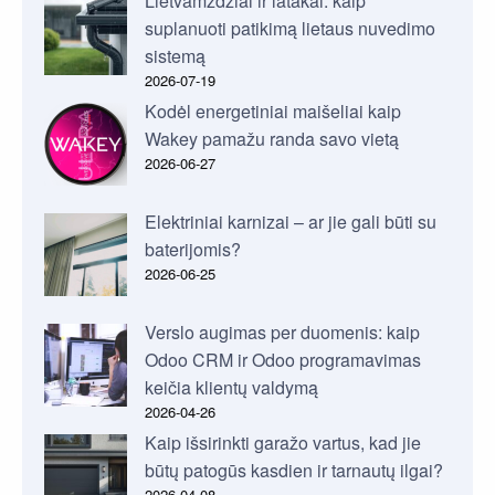
Lietvamzdžiai ir latakai: kaip
suplanuoti patikimą lietaus nuvedimo
sistemą
2026-07-19
Kodėl energetiniai maišeliai kaip
Wakey pamažu randa savo vietą
2026-06-27
Elektriniai karnizai – ar jie gali būti su
baterijomis?
2026-06-25
Verslo augimas per duomenis: kaip
Odoo CRM ir Odoo programavimas
keičia klientų valdymą
2026-04-26
Kaip išsirinkti garažo vartus, kad jie
būtų patogūs kasdien ir tarnautų ilgai?
2026-04-08